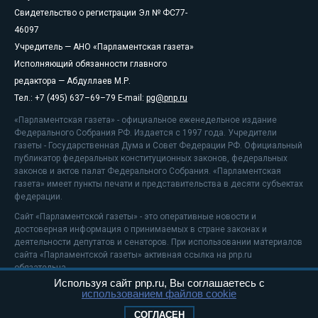
Свидетельство о регистрации Эл № ФС77-
46097
Учредитель — АНО «Парламентская газета»
Исполняющий обязанности главного
редактора — Абдуллаев М.Р.
Тел.: +7 (495) 637–69–79 E-mail:
pg@pnp.ru
«Парламентская газета» - официальное еженедельное издание
Федерального Собрания РФ. Издается с 1997 года. Учредители
газеты - Государственная Дума и Совет Федерации РФ. Официальный
публикатор федеральных конституционных законов, федеральных
законов и актов палат Федерального Собрания. «Парламентская
газета» имеет пункты печати и представительства в десяти субъектах
федерации.
Сайт «Парламентской газеты» - это оперативные новости и
достоверная информация о принимаемых в стране законах и
деятельности депутатов и сенаторов. При использовании материалов
сайта «Парламентской газеты» активная ссылка на pnp.ru
обязательна.
Используя сайт pnp.ru, Вы соглашаетесь с
На информационном ресурсе применяются
рекомендательные
использованием файлов cookie
технологии
Положение о защите персональных данных
СОГЛАСЕН