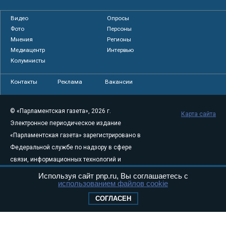
Видео
Опросы
Фото
Персоны
Мнения
Регионы
Медиацентр
Интервью
Колумнисты
Контакты
Реклама
Вакансии
© «Парламентская газета», 2026 г.
Карта сайта
Электронное периодическое издание
«Парламентская газета» зарегистрировано в
Федеральной службе по надзору в сфере
связи, информационных технологий и
массовых коммуникаций (Роскомнадзор) 05
Используя сайт pnp.ru, Вы соглашаетесь с
использованием файлов cookie
августа 2011 года. 18+
Свидетельство о регистрации Эл № ФС77-
СОГЛАСЕН
46097
Учредитель — АНО «Парламентская газета»