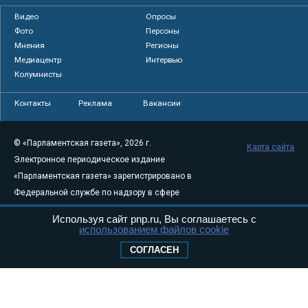
Видео
Опросы
Фото
Персоны
Мнения
Регионы
Медиацентр
Интервью
Колумнисты
Контакты
Реклама
Вакансии
© «Парламентская газета», 2026 г.
Карта сайта
Электронное периодическое издание
«Парламентская газета» зарегистрировано в
Федеральной службе по надзору в сфере
связи, информационных технологий и
Используя сайт pnp.ru, Вы соглашаетесь с
массовых коммуникаций (Роскомнадзор) 05
использованием файлов cookie
августа 2011 года. 18+
СОГЛАСЕН
Свидетельство о регистрации Эл № ФС77-
46097
Учредитель — АНО «Парламентская газета»