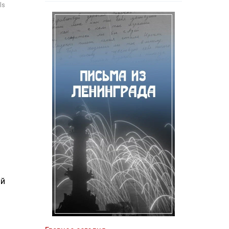
ls
ий