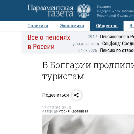
Издание
Федерального Собран
Российской Федераци
Политика
Экономика
Общество
В
Все о пенсиях
Фото
Авторы
Персоны
Мнения
Регионы
Пенсионеров в Р
08:17
Соцфонд: Средн
два дня назад
в России
Пенсию по старо
04.08.2026
В Болгарии продлил
туристам
Поделиться
17.07.2021 09:43
Автор:
Виктория Карташева