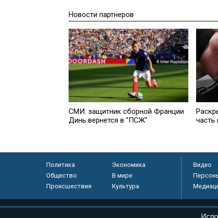
Новости партнеров
СМИ: защитник сборной Франции
Раскр
Динь вернется в "ПСЖ"
часть
Политика
Экономика
Видео
Общество
В мире
Персон
Происшествия
Культура
Медиац
© «Парламентская газета», 2026 г.
Испо