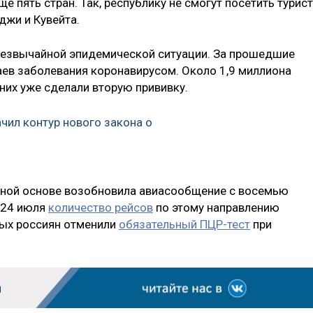
ё пять стран. Так, республику не смогут посетить турис
иджи и Кувейта.
чрезвычайной эпидемической ситуации. За прошедшие
аев заболевания коронавирусом. Около 1,9 миллиона
 них уже сделали вторую прививку.
чил контур нового закона о
мной основе возобновила авиасообщение с восемью
С 24 июля
количество рейсов
по этому направлению
ных россиян отменили
обязательный ПЦР-тест
при