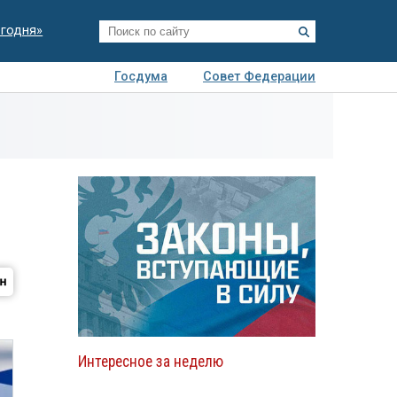
егодня»
Госдума
Совет Федерации
я
Авто
Недвижимость
Технологии
иза
Интересное за неделю