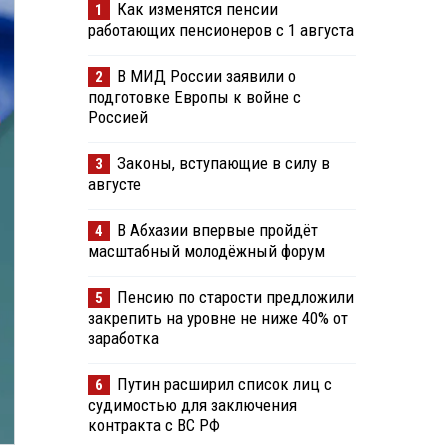
Как изменятся пенсии
1
работающих пенсионеров с 1 августа
В МИД России заявили о
2
подготовке Европы к войне с
Россией
Законы, вступающие в силу в
3
августе
В Абхазии впервые пройдёт
4
масштабный молодёжный форум
Пенсию по старости предложили
5
закрепить на уровне не ниже 40% от
заработка
Путин расширил список лиц с
6
судимостью для заключения
контракта с ВС РФ