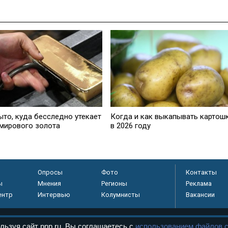
ыто, куда бесследно утекает
Когда и как выкапывать картош
 мирового золота
в 2026 году
Опросы
Фото
Контакты
ы
Мнения
Регионы
Реклама
ентр
Интервью
Колумнисты
Вакансии
льзуя сайт pnp.ru, Вы соглашаетесь с
использованием файлов c