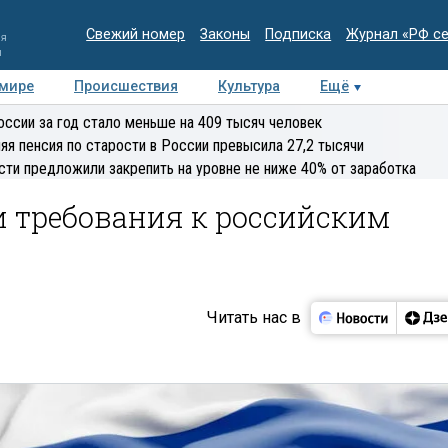
Свежий номер
Законы
Подписка
Журнал «РФ с
ия
и
 мире
Происшествия
Культура
Ещё
Медиацентр
Интервью
Колумнисты
Делова
оссии за год стало меньше на 409 тысяч человек
эксперт
яя пенсия по старости в России превысила 27,2 тысячи
сти предложили закрепить на уровне не ниже 40% от заработка
и требования к российским
Читать нас в