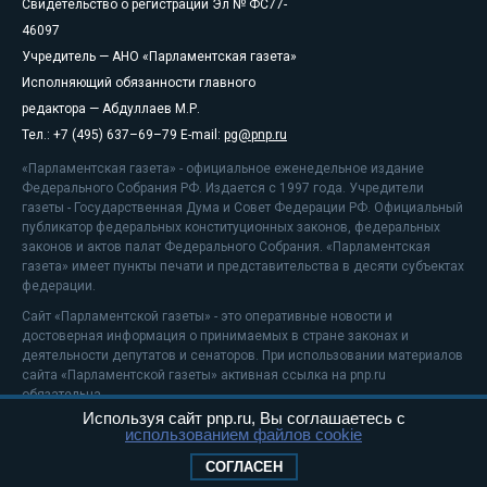
Свидетельство о регистрации Эл № ФС77-
46097
Учредитель — АНО «Парламентская газета»
Исполняющий обязанности главного
редактора — Абдуллаев М.Р.
Тел.: +7 (495) 637–69–79 E-mail:
pg@pnp.ru
«Парламентская газета» - официальное еженедельное издание
Федерального Собрания РФ. Издается с 1997 года. Учредители
газеты - Государственная Дума и Совет Федерации РФ. Официальный
публикатор федеральных конституционных законов, федеральных
законов и актов палат Федерального Собрания. «Парламентская
газета» имеет пункты печати и представительства в десяти субъектах
федерации.
Сайт «Парламентской газеты» - это оперативные новости и
достоверная информация о принимаемых в стране законах и
деятельности депутатов и сенаторов. При использовании материалов
сайта «Парламентской газеты» активная ссылка на pnp.ru
обязательна.
Используя сайт pnp.ru, Вы соглашаетесь с
На информационном ресурсе применяются
рекомендательные
использованием файлов cookie
технологии
Положение о защите персональных данных
СОГЛАСЕН