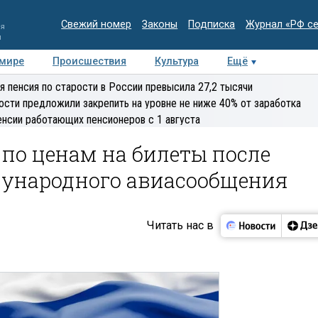
Свежий номер
Законы
Подписка
Журнал «РФ с
ия
и
 мире
Происшествия
Культура
Ещё
Медиацентр
Интервью
Колумнисты
Делова
я пенсия по старости в России превысила 27,2 тысячи
эксперт
ости предложили закрепить на уровне не ниже 40% от заработка
енсии работающих пенсионеров с 1 августа
 по ценам на билеты после
ународного авиасообщения
Читать нас в