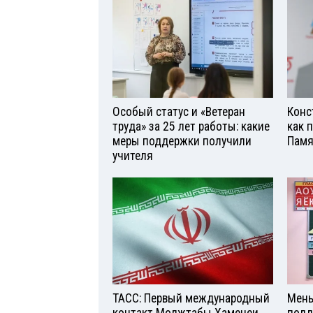
Особый статус и «Ветеран
Конс
труда» за 25 лет работы: какие
как 
меры поддержки получили
Памя
учителя
ТАСС: Первый международный
Мень
контакт Моджтабы Хаменеи
подд