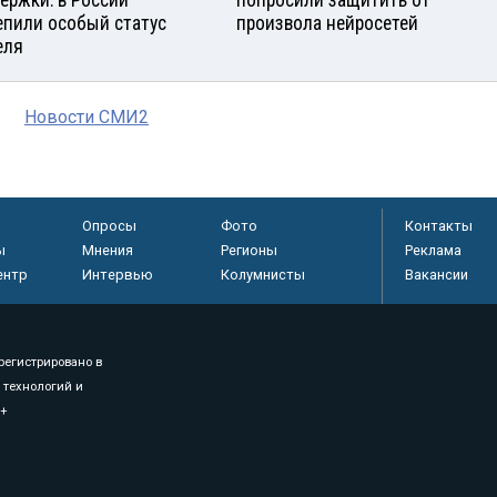
епили особый статус
произвола нейросетей
еля
Новости СМИ2
Опросы
Фото
Контакты
ы
Мнения
Регионы
Реклама
ентр
Интервью
Колумнисты
Вакансии
регистрировано в
 технологий и
8+
.