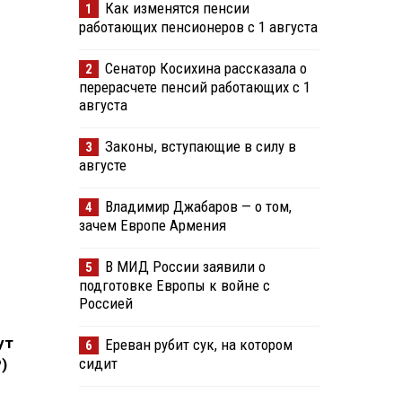
Как изменятся пенсии
1
работающих пенсионеров с 1 августа
Сенатор Косихина рассказала о
2
перерасчете пенсий работающих с 1
августа
Законы, вступающие в силу в
3
августе
Владимир Джабаров — о том,
4
зачем Европе Армения
В МИД России заявили о
5
подготовке Европы к войне с
Россией
ут
Ереван рубит сук, на котором
6
сидит
)