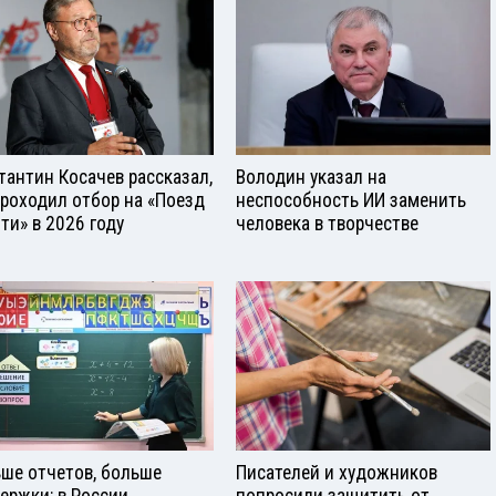
тантин Косачев рассказал,
Володин указал на
проходил отбор на «Поезд
неспособность ИИ заменить
ти» в 2026 году
человека в творчестве
ше отчетов, больше
Писателей и художников
ержки: в России
попросили защитить от