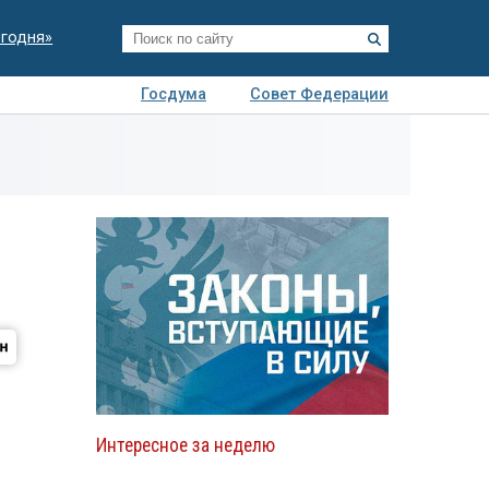
егодня»
Госдума
Совет Федерации
я
Авто
Недвижимость
Технологии
иза
Интересное за неделю