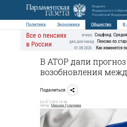
Издание
Федерального Собран
Российской Федераци
Политика
Экономика
Общество
В
Все о пенсиях
Фото
Авторы
Персоны
Мнения
Регионы
Соцфонд: Средня
вчера
Пенсию по стар
два дня назад
в России
Как изменятся п
01.08.2026
В АТОР дали прогноз
возобновления межд
Поделиться
24.07.2020 16:34
Автор:
Марьям Гулалиева