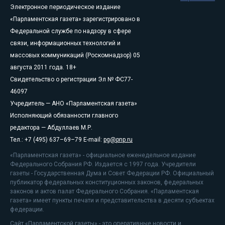
Электронное периодическое издание
«Парламентская газета» зарегистрировано в
Федеральной службе по надзору в сфере
связи, информационных технологий и
массовых коммуникаций (Роскомнадзор) 05
августа 2011 года. 18+
Свидетельство о регистрации Эл № ФС77-
46097
Учредитель — АНО «Парламентская газета»
Исполняющий обязанности главного
редактора — Абдуллаев М.Р.
Тел.: +7 (495) 637–69–79 E-mail:
pg@pnp.ru
«Парламентская газета» - официальное еженедельное издание
Федерального Собрания РФ. Издается с 1997 года. Учредители
газеты - Государственная Дума и Совет Федерации РФ. Официальный
публикатор федеральных конституционных законов, федеральных
законов и актов палат Федерального Собрания. «Парламентская
газета» имеет пункты печати и представительства в десяти субъектах
федерации.
Сайт «Парламентской газеты» - это оперативные новости и