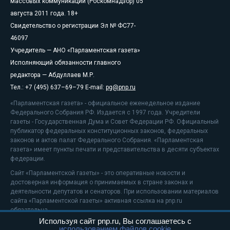
массовых коммуникаций (Роскомнадзор) 05
августа 2011 года. 18+
Свидетельство о регистрации Эл № ФС77-
46097
Учредитель — АНО «Парламентская газета»
Исполняющий обязанности главного
редактора — Абдуллаев М.Р.
Тел.: +7 (495) 637–69–79 E-mail:
pg@pnp.ru
«Парламентская газета» - официальное еженедельное издание
Федерального Собрания РФ. Издается с 1997 года. Учредители
газеты - Государственная Дума и Совет Федерации РФ. Официальный
публикатор федеральных конституционных законов, федеральных
законов и актов палат Федерального Собрания. «Парламентская
газета» имеет пункты печати и представительства в десяти субъектах
федерации.
Сайт «Парламентской газеты» - это оперативные новости и
достоверная информация о принимаемых в стране законах и
деятельности депутатов и сенаторов. При использовании материалов
сайта «Парламентской газеты» активная ссылка на pnp.ru
обязательна.
Используя сайт pnp.ru, Вы соглашаетесь с
На информационном ресурсе применяются
рекомендательные
использованием файлов cookie