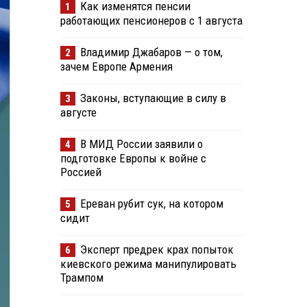
Как изменятся пенсии
1
работающих пенсионеров с 1 августа
Владимир Джабаров — о том,
2
зачем Европе Армения
Законы, вступающие в силу в
3
августе
В МИД России заявили о
4
подготовке Европы к войне с
Россией
Ереван рубит сук, на котором
5
сидит
Эксперт предрек крах попыток
6
киевского режима манипулировать
Трампом