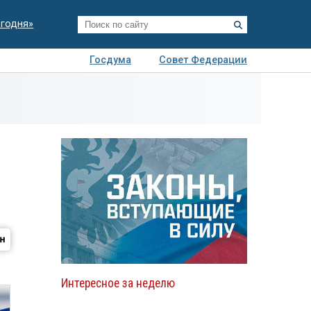
егодня»
Госдума
Совет Федерации
я
Авто
Недвижимость
Технологии
иза
Интересное за неделю