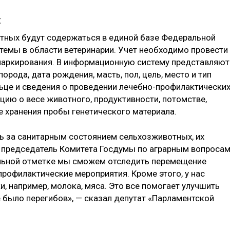
я
ных будут содержаться в единой базе Федеральной
емы в области ветеринарии. Учет необходимо провести
 маркирования. В информационную систему представляют
орода, дата рождения, масть, пол, цель, место и тип
ьце и сведения о проведении лечебно-профилактически
ию о весе животного, продуктивности, потомстве,
е хранения пробы генетического материала.
ь за санитарным состоянием сельхозживотных, их
т председатель Комитета Госдумы по аграрным вопроса
альной отметке мы сможем отследить перемещение
профилактические мероприятия. Кроме этого, у нас
и, например, молока, мяса. Это все помогает улучшить
е было перегибов», — сказал депутат «Парламентской