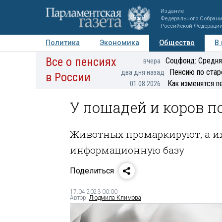
Издание
Федерального Собран
Российской Федераци
Политика
Экономика
Общество
В
Все о пенсиях
Фото
Авторы
Персоны
Мнения
Регионы
Соцфонд: Средня
вчера
Пенсию по стар
два дня назад
в России
Как изменятся п
01.08.2026
У лошадей и коров п
Животных промаркируют, а их
информационную базу
Поделиться
17.04.2023 00:00
Автор:
Людмила Климова