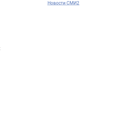
Новости СМИ2
х
м