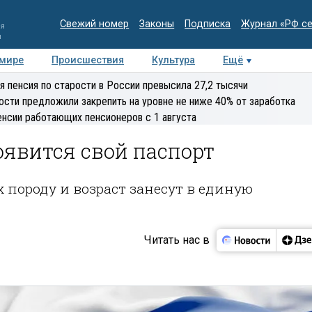
Свежий номер
Законы
Подписка
Журнал «РФ с
ия
и
 мире
Происшествия
Культура
Ещё
Медиацентр
Интервью
Колумнисты
Делова
я пенсия по старости в России превысила 27,2 тысячи
эксперт
ости предложили закрепить на уровне не ниже 40% от заработка
енсии работающих пенсионеров с 1 августа
оявится свой паспорт
 породу и возраст занесут в единую
Читать нас в