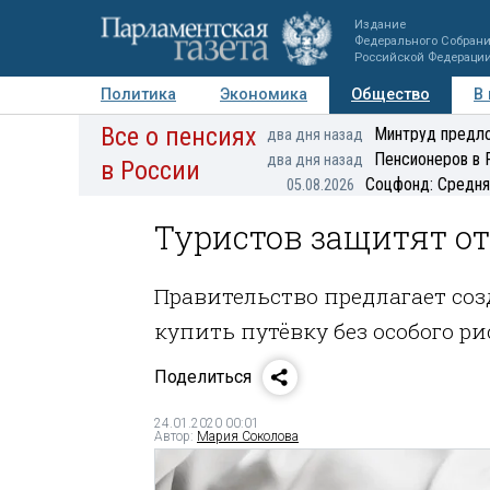
Издание
Федерального Собран
Российской Федераци
Политика
Экономика
Общество
В
Все о пенсиях
Фото
Авторы
Персоны
Мнения
Регионы
Минтруд предло
два дня назад
Пенсионеров в 
два дня назад
в России
Соцфонд: Средня
05.08.2026
Туристов защитят от
Правительство предлагает соз
купить путёвку без особого ри
Поделиться
24.01.2020 00:01
Автор:
Мария Соколова