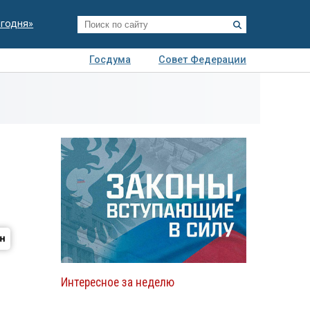
егодня»
Госдума
Совет Федерации
я
Авто
Недвижимость
Технологии
иза
Интересное за неделю