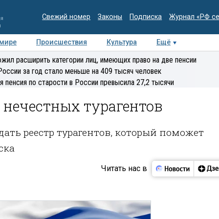
Свежий номер
Законы
Подписка
Журнал «РФ с
ия
и
 мире
Происшествия
Культура
Ещё
Медиацентр
Интервью
Колумнисты
Делова
жил расширить категории лиц, имеющих право на две пенсии
эксперт
России за год стало меньше на 409 тысяч человек
я пенсия по старости в России превысила 27,2 тысячи
 нечестных турагентов
дать реестр турагентов, который поможет
ска
Читать нас в