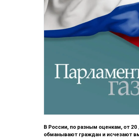
В России, по разным оценкам, от 20
обманывают граждан и исчезают вм