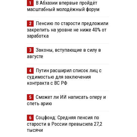
В Абхазии впервые пройдёт
1
масштабный молодёжный форум
Пенсию по старости предложили
2
закрепить на уровне не ниже 40% от
заработка
Законы, вступающие в силу в
3
августе
Путин расширил список лиц с
4
судимостью для заключения
контракта с ВС РФ
Сможет ли ИИ написать оперу и
5
спеть арию
Соцфонд: Средняя пенсия по
6
старости в России превысила 27,2
тысячи