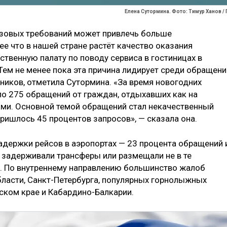
Елена Сутормина. Фото: Тимур Ханов / 
изовых требований может привлечь больше
е что в нашей стране растёт качество оказания
твенную палату по поводу сервиса в гостиницах в
Тем не менее пока эта причина лидирует среди обращени
ников, отметила Сутормина. «
За время новогодних
о 275 обращений от граждан, отдыхавших как на
лами. Основной темой обращений стал некачественный
пришлось 45 процентов запросов», — сказала она.
задержки рейсов в аэропортах — 23 процента обращений 
е задерживали трансферы или размещали не в те
й. По внутреннему направлению большинство жалоб
ласти, Санкт-Петербурга, популярных горнолыжных
ском крае и Кабардино-Балкарии.