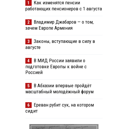
Как изменятся пенсии
1
работающих пенсионеров с 1 августа
Владимир Джабаров — о том,
2
зачем Европе Армения
Законы, вступающие в силу в
3
августе
В МИД России заявили о
4
подготовке Европы к войне с
Россией
В Абхазии впервые пройдёт
5
масштабный молодёжный форум
Ереван рубит сук, на котором
6
сидит