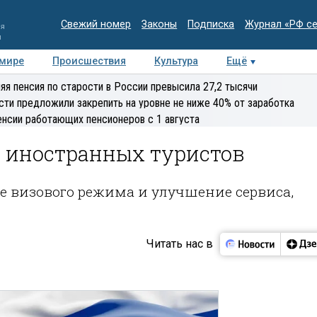
Свежий номер
Законы
Подписка
Журнал «РФ с
ия
и
 мире
Происшествия
Культура
Ещё
Медиацентр
Интервью
Колумнисты
Делова
яя пенсия по старости в России превысила 27,2 тысячи
эксперт
сти предложили закрепить на уровне не ниже 40% от заработка
енсии работающих пенсионеров с 1 августа
 иностранных туристов
е визового режима и улучшение сервиса,
Читать нас в