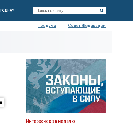
егодня»
Госдума
Совет Федерации
я
Авто
Недвижимость
Технологии
иза
Интересное за неделю