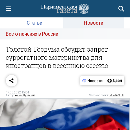
Статьи
Новости
Все о пенсиях в России
Толстой: Госдума обсудит запрет
суррогатного материнства для
иностранцев в весеннюю сессию
17.05.2022 15:04
Автор:
Анна Шушкина
Законопроект:
№ 41630-8