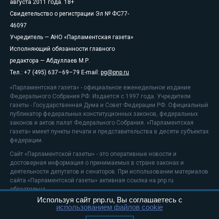
августа 2011 года. 18+
Свидетельство о регистрации Эл № ФС77-
46097
Учредитель — АНО «Парламентская газета»
Исполняющий обязанности главного
редактора — Абдуллаев М.Р.
Тел.: +7 (495) 637–69–79 E-mail:
pg@pnp.ru
«Парламентская газета» - официальное еженедельное издание
Федерального Собрания РФ. Издается с 1997 года. Учредители
газеты - Государственная Дума и Совет Федерации РФ. Официальный
публикатор федеральных конституционных законов, федеральных
законов и актов палат Федерального Собрания. «Парламентская
газета» имеет пункты печати и представительства в десяти субъектах
федерации.
Сайт «Парламентской газеты» - это оперативные новости и
достоверная информация о принимаемых в стране законах и
деятельности депутатов и сенаторов. При использовании материалов
сайта «Парламентской газеты» активная ссылка на pnp.ru
обязательна.
Используя сайт pnp.ru, Вы соглашаетесь с
На информационном ресурсе применяются
рекомендательные
использованием файлов cookie
технологии