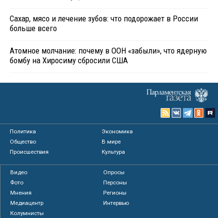
Сахар, мясо и лечение зубов: что подорожает в России
больше всего
Атомное молчание: почему в ООН «забыли», что ядерную
бомбу на Хиросиму сбросили США
Политика
Экономика
Общество
В мире
Происшествия
Культура
Видео
Опросы
Фото
Персоны
Мнения
Регионы
Медиацентр
Интервью
Колумнисты