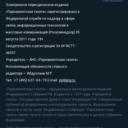
Электронное периодическое издание
«Парламентская газета» зарегистрировано в
Федеральной службе по надзору в сфере
связи, информационных технологий и
массовых коммуникаций (Роскомнадзор) 05
августа 2011 года. 18+
Свидетельство о регистрации Эл № ФС77-
46097
Учредитель — АНО «Парламентская газета»
Исполняющий обязанности главного
редактора — Абдуллаев М.Р.
Тел.: +7 (495) 637–69–79 E-mail:
pg@pnp.ru
«Парламентская газета» - официальное еженедельное издание
Федерального Собрания РФ. Издается с 1997 года. Учредители
газеты - Государственная Дума и Совет Федерации РФ. Официальный
публикатор федеральных конституционных законов, федеральных
законов и актов палат Федерального Собрания. «Парламентская
газета» имеет пункты печати и представительства в десяти субъектах
федерации.
Сайт «Парламентской газеты» - это оперативные новости и