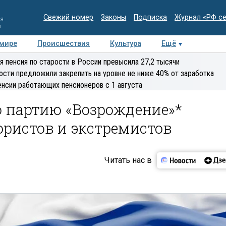
Свежий номер
Законы
Подписка
Журнал «РФ с
ия
и
 мире
Происшествия
Культура
Ещё
Медиацентр
Интервью
Колумнисты
Делова
я пенсия по старости в России превысила 27,2 тысячи
эксперт
ости предложили закрепить на уровне не ниже 40% от заработка
енсии работающих пенсионеров с 1 августа
 партию «Возрождение»*
рористов и экстремистов
Читать нас в