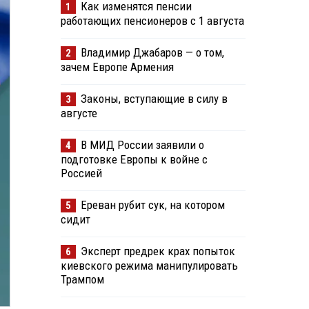
Как изменятся пенсии
1
работающих пенсионеров с 1 августа
Владимир Джабаров — о том,
2
зачем Европе Армения
Законы, вступающие в силу в
3
августе
В МИД России заявили о
4
подготовке Европы к войне с
Россией
Ереван рубит сук, на котором
5
сидит
Эксперт предрек крах попыток
6
киевского режима манипулировать
Трампом