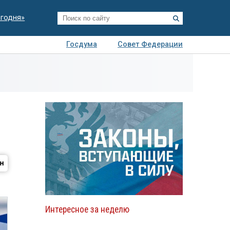
егодня»
Госдума
Совет Федерации
я
Авто
Недвижимость
Технологии
иза
Интересное за неделю