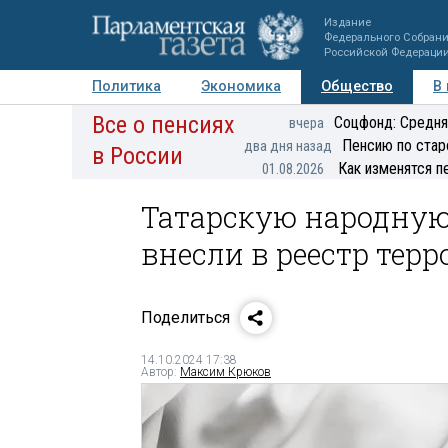
Издание
Федерального Собран
Российской Федераци
Политика
Экономика
Общество
В
Все о пенсиях
Фото
Авторы
Персоны
Мнения
Регионы
Соцфонд: Средня
вчера
Пенсию по стар
два дня назад
в России
Как изменятся п
01.08.2026
Татарскую народную
внесли в реестр тер
Поделиться
14.10.2024 17:38
Автор:
Максим Крюков