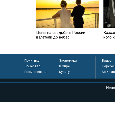
Цены на свадьбы в России
Казах
взлетели до небес
кого 
Политика
Экономика
Видео
Общество
В мире
Персон
Происшествия
Культура
Медиац
© «Парламентская газета», 2026 г.
Испо
Электронное периодическое издание «Парламентская газета» за
Федеральной службе по надзору в сфере связи, информационных
массовых коммуникаций (Роскомнадзор) 05 августа 2011 года. 1
Свидетельство о регистрации Эл № ФС77-46097
Учредитель — АНО «Парламентская газета»