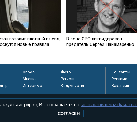
стан готовит платный въезд:
В зоне СВО ликвидирован
коснутся новые правила
предатель Сергей Панамаренко
Опросы
Фото
Контакты
ы
Мнения
Регионы
Реклама
ентр
Интервью
Колумнисты
Вакансии
льзуя сайт pnp.ru, Вы соглашаетесь с
использованием файлов c
регистрировано в
СОГЛАСЕН
 технологий и
8+