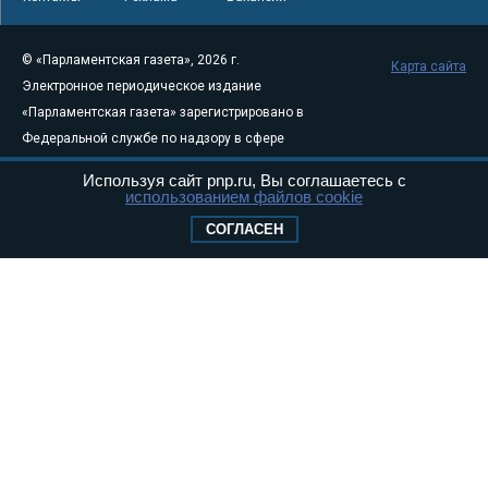
© «Парламентская газета», 2026 г.
Карта сайта
Электронное периодическое издание
«Парламентская газета» зарегистрировано в
Федеральной службе по надзору в сфере
связи, информационных технологий и
Используя сайт pnp.ru, Вы соглашаетесь с
массовых коммуникаций (Роскомнадзор) 05
использованием файлов cookie
августа 2011 года. 18+
СОГЛАСЕН
Свидетельство о регистрации Эл № ФС77-
46097
Учредитель — АНО «Парламентская газета»
Исполняющий обязанности главного
редактора — Абдуллаев М.Р.
Тел.: +7 (495) 637–69–79 E-mail:
pg@pnp.ru
«Парламентская газета» - официальное еженедельное издание
Федерального Собрания РФ. Издается с 1997 года. Учредители
газеты - Государственная Дума и Совет Федерации РФ. Официальный
публикатор федеральных конституционных законов, федеральных
законов и актов палат Федерального Собрания. «Парламентская