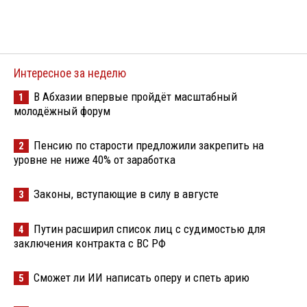
Интересное за неделю
В Абхазии впервые пройдёт масштабный
1
молодёжный форум
Пенсию по старости предложили закрепить на
2
уровне не ниже 40% от заработка
Законы, вступающие в силу в августе
3
Путин расширил список лиц с судимостью для
4
заключения контракта с ВС РФ
Сможет ли ИИ написать оперу и спеть арию
5