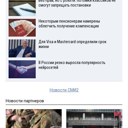
Без прав, но с роялти: потомки классиков не
смогут запрещать постановки
Некоторым пенсионерам намерены
облегчить получение компенсации
Для Visа и Mastercard определили срок
жизни
В России резко выросла популярность
нейросетей
Новости СМИ2
Новости партнеров