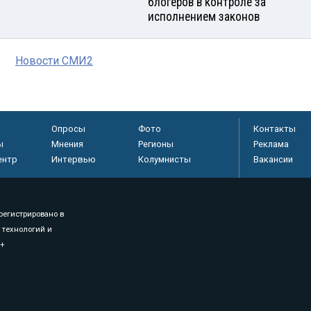
блогеров в контроле за
исполнением законов
Новости СМИ2
Опросы
Фото
Контакты
ы
Мнения
Регионы
Реклама
ентр
Интервью
Колумнисты
Вакансии
регистрировано в
 технологий и
8+
.