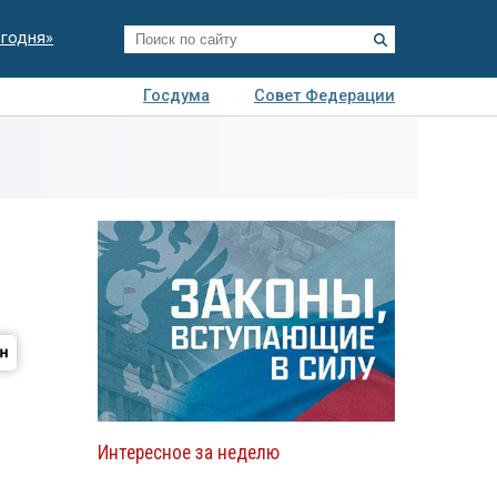
егодня»
Госдума
Совет Федерации
я
Авто
Недвижимость
Технологии
иза
Интересное за неделю