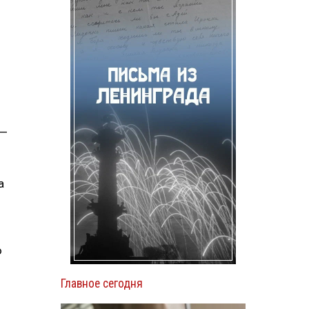
 —
а
ю
Главное сегодня