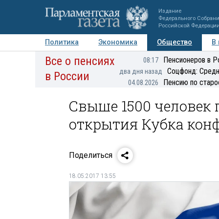
Издание
Федерального Собран
Российской Федераци
Политика
Экономика
Общество
В
Все о пенсиях
Фото
Авторы
Персоны
Мнения
Регионы
Пенсионеров в Р
08:17
Соцфонд: Средн
два дня назад
в России
Пенсию по старо
04.08.2026
Свыше 1500 человек
открытия Кубка кон
Поделиться
18.05.2017 13:55