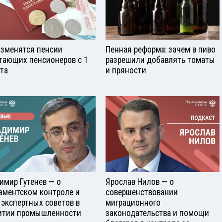
изменятся пенсии
Пенная реформа: зачем в пиво
тающих пенсионеров с 1
разрешили добавлять томаты
ста
и пряности
имир Гутенев — о
Ярослав Нилов — о
аментском контроле и
совершенствовании
 экспертных советов в
миграционного
итии промышленности
законодательства и помощи