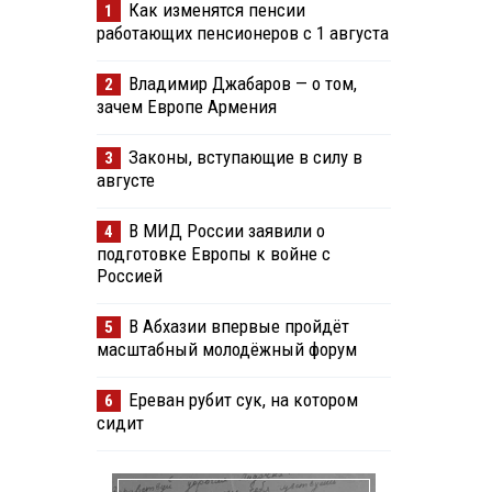
Как изменятся пенсии
1
работающих пенсионеров с 1 августа
Владимир Джабаров — о том,
2
зачем Европе Армения
Законы, вступающие в силу в
3
августе
В МИД России заявили о
4
подготовке Европы к войне с
Россией
В Абхазии впервые пройдёт
5
масштабный молодёжный форум
Ереван рубит сук, на котором
6
сидит