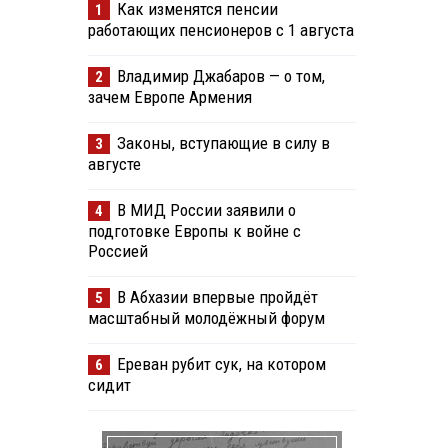
Как изменятся пенсии
1
работающих пенсионеров с 1 августа
Владимир Джабаров — о том,
2
зачем Европе Армения
Законы, вступающие в силу в
3
августе
В МИД России заявили о
4
подготовке Европы к войне с
Россией
В Абхазии впервые пройдёт
5
масштабный молодёжный форум
Ереван рубит сук, на котором
6
сидит