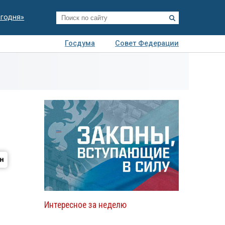
егодня»
Госдума
Совет Федерации
я
Авто
Недвижимость
Технологии
иза
Интересное за неделю