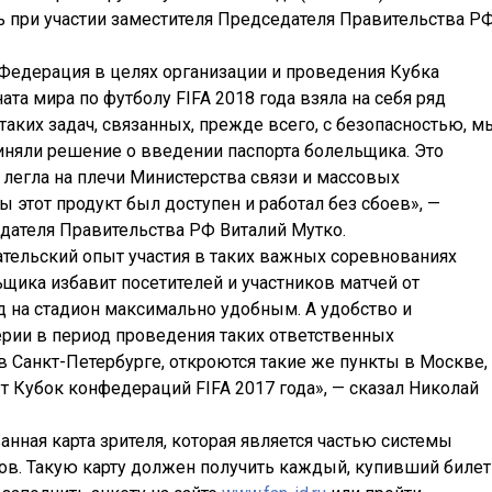
ь при участии заместителя Председателя Правительства Р
 Федерация в целях организации и проведения Кубка
та мира по футболу FIFA 2018 года взяла на себя ряд
аких задач, связанных, прежде всего, с безопасностью, м
иняли решение о введении паспорта болельщика. Это
я легла на плечи Министерства связи и массовых
ы этот продукт был доступен и работал без сбоев», —
дателя Правительства РФ Виталий Мутко.
ательский опыт участия в таких важных соревнованиях
щика избавит посетителей и участников матчей от
д на стадион максимально удобным. А удобство и
ерии в период проведения таких ответственных
 Санкт-Петербурге, откроются такие же пункты в Москве,
т Кубок конфедераций FIFA 2017 года», — сказал Николай
ная карта зрителя, которая является частью системы
в. Такую карту должен получить каждый, купивший билет