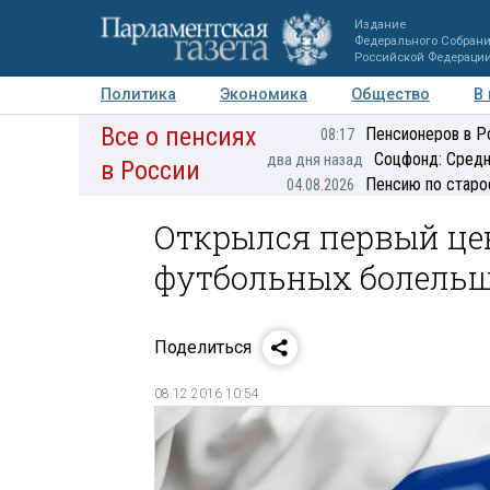
Издание
Федерального Собран
Российской Федераци
Политика
Экономика
Общество
В
Все о пенсиях
Фото
Авторы
Персоны
Мнения
Регионы
Пенсионеров в Р
08:17
Соцфонд: Средн
два дня назад
в России
Пенсию по старо
04.08.2026
Открылся первый це
футбольных болель
Поделиться
08.12.2016 10:54