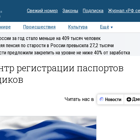
Свежий номер
Законы
Подписка
Журнал «РФ с
ия
и
 мире
Происшествия
Культура
Ещё
Медиацентр
Интервью
Колумнисты
Делова
оссии за год стало меньше на 409 тысяч человек
эксперт
яя пенсия по старости в России превысила 27,2 тысячи
сти предложили закрепить на уровне не ниже 40% от заработка
нтр регистрации паспортов
щиков
Читать нас в