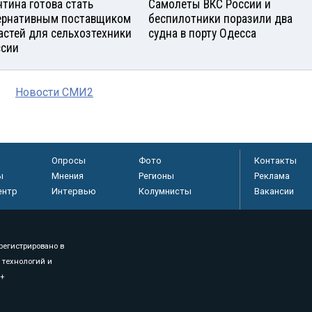
нтина готова стать
Самолеты ВКС России и
ернативным поставщиком
беспилотники поразили два
астей для сельхозтехники
судна в порту Одесса
ссии
Новости СМИ2
Опросы
Фото
Контакты
ы
Мнения
Регионы
Реклама
ентр
Интервью
Колумнисты
Вакансии
регистрировано в
 технологий и
8+