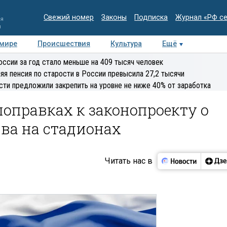
Свежий номер
Законы
Подписка
Журнал «РФ с
ия
и
 мире
Происшествия
Культура
Ещё
Медиацентр
Интервью
Колумнисты
Делова
оссии за год стало меньше на 409 тысяч человек
эксперт
яя пенсия по старости в России превысила 27,2 тысячи
сти предложили закрепить на уровне не ниже 40% от заработка
поправках к законопроекту о
ва на стадионах
Читать нас в