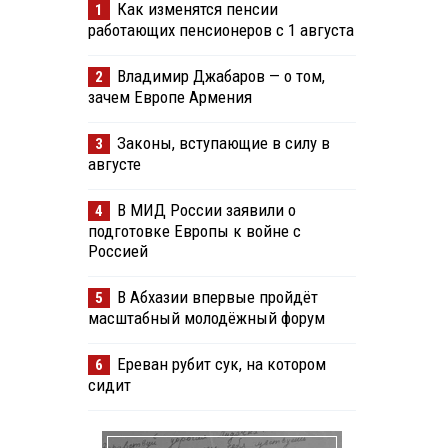
Как изменятся пенсии
1
работающих пенсионеров с 1 августа
Владимир Джабаров — о том,
2
зачем Европе Армения
Законы, вступающие в силу в
3
августе
В МИД России заявили о
4
подготовке Европы к войне с
Россией
В Абхазии впервые пройдёт
5
масштабный молодёжный форум
Ереван рубит сук, на котором
6
сидит