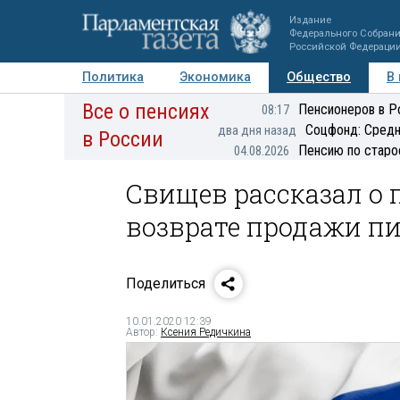
Издание
Федерального Собран
Российской Федераци
Политика
Экономика
Общество
В
Все о пенсиях
Фото
Авторы
Персоны
Мнения
Регионы
Пенсионеров в Р
08:17
Соцфонд: Средн
два дня назад
в России
Пенсию по старо
04.08.2026
Свищев рассказал о 
возврате продажи пи
Поделиться
10.01.2020 12:39
Автор:
Ксения Редичкина