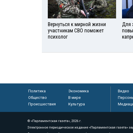
Вернуться к мирной жизни
Для 
участникам СВО поможет
повы
психолог
капр
Политика
Экономика
Видео
Общество
В мире
Персон
Происшествия
Культура
Медиац
© «Парламентская газета», 2026 г.
Электронное периодическое издание «Парламентская газета» за