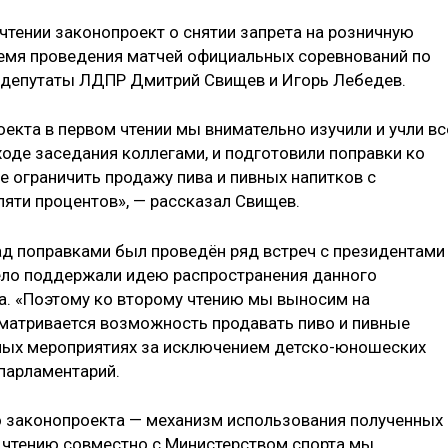
чтении законопроект о снятии запрета на розничную
ремя проведения матчей официальных соревнований по
я депутаты ЛДПР Дмитрий Свищев и Игорь Лебедев.
екта в первом чтении мы внимательно изучили и учли вс
оде заседания коллегами, и подготовили поправки ко
е ограничить продажу пива и пивных напитков с
пяти процентов», — рассказал Свищев.
над поправками был проведён ряд встреч с президентами
ело поддержали идею распространения данного
та. «Поэтому ко второму чтению мы выносим на
матривается возможность продавать пиво и пивные
вных мероприятиях за исключением детско-юношеских
 парламентарий.
о законопроекта — механизм использования полученных
у чтению совместно с Министерством спорта мы