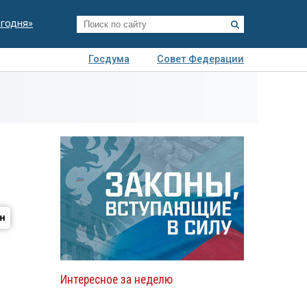
егодня»
Госдума
Совет Федерации
я
Авто
Недвижимость
Технологии
иза
Интересное за неделю