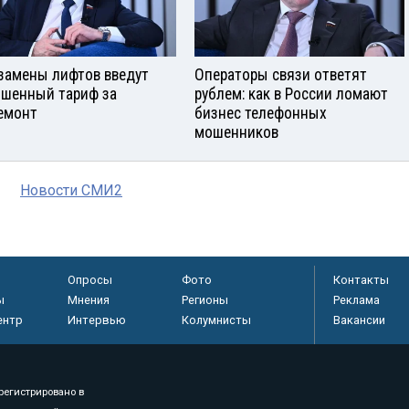
замены лифтов введут
Операторы связи ответят
шенный тариф за
рублем: как в России ломают
емонт
бизнес телефонных
мошенников
Новости СМИ2
Опросы
Фото
Контакты
ы
Мнения
Регионы
Реклама
ентр
Интервью
Колумнисты
Вакансии
регистрировано в