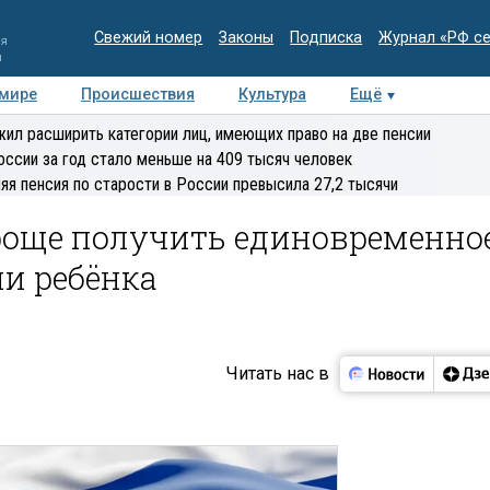
Свежий номер
Законы
Подписка
Журнал «РФ с
ия
и
 мире
Происшествия
Культура
Ещё
Медиацентр
Интервью
Колумнисты
Делова
ил расширить категории лиц, имеющих право на две пенсии
эксперт
оссии за год стало меньше на 409 тысяч человек
яя пенсия по старости в России превысила 27,2 тысячи
роще получить единовременно
и ребёнка
Читать нас в