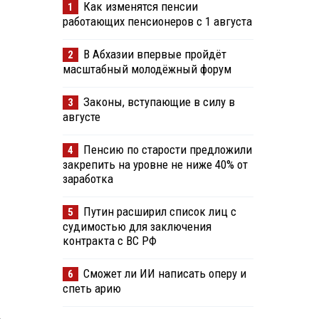
Как изменятся пенсии
1
работающих пенсионеров с 1 августа
В Абхазии впервые пройдёт
2
масштабный молодёжный форум
Законы, вступающие в силу в
3
августе
Пенсию по старости предложили
4
закрепить на уровне не ниже 40% от
заработка
Путин расширил список лиц с
5
судимостью для заключения
контракта с ВС РФ
Сможет ли ИИ написать оперу и
6
спеть арию