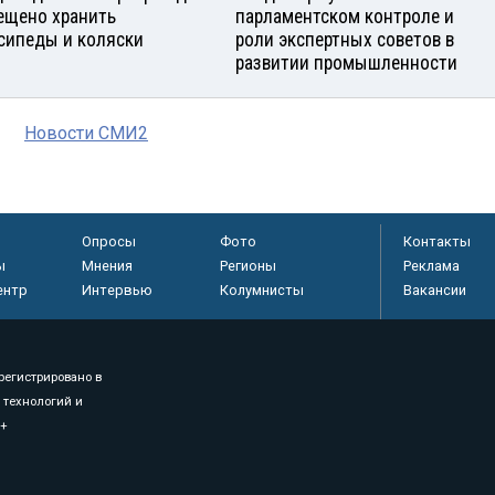
ещено хранить
парламентском контроле и
сипеды и коляски
роли экспертных советов в
развитии промышленности
Новости СМИ2
Опросы
Фото
Контакты
ы
Мнения
Регионы
Реклама
ентр
Интервью
Колумнисты
Вакансии
регистрировано в
 технологий и
8+