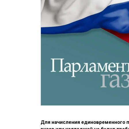
Для начисления единовременного п