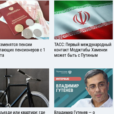
изменятся пенсии
ТАСС: Первый международный
тающих пенсионеров с 1
контакт Моджтабы Хаменеи
ста
может быть с Путиным
дъезде или квартире: где
Владимир Гутенев — о