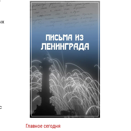
а
ых
с
Главное сегодня