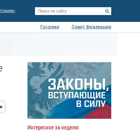
егодня»
Госдума
Совет Федерации
я
Авто
Недвижимость
Технологии
иза
е
Интересное за неделю