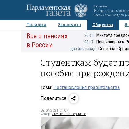
Издание
Федерального Собран
Российской Федераци
Политика
Экономика
Общество
В
Все о пенсиях
Фото
Авторы
Персоны
Мнения
Регионы
Минтруд предлож
20:01
Пенсионеров в Р
08:17
в России
Соцфонд: Средн
два дня назад
Студенткам будет п
пособие при рождени
Тема:
Постановления правительства
Поделиться
03.04.2021 01:07
Автор:
Светлана Заверняева