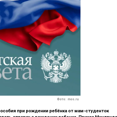
Фото: mos.ru
особия при рождении ребёнка от мам-студенток