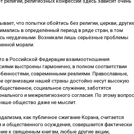
от религии, религиозных конфессий здесь зависит очень
вает, что попытки обойтись без религии, церкви, других
имались в определённый период в ряде стран, в том
ись неудачными. Возникали лишь серьёзные проблемы
венной морали.
 что в Российской Федерации взаимоотношения
сиями выстроены гармонично, в полном соответствии
обенностями, современными реалиями. Православные,
ие организации нашей страны достойно несут высокую
общественное, социальное служение, заботятся
нального и межрелигиозного согласия. По этому вопро
 наше общество даже не мыслит.
ндализма, как публичное сжигание Корана, считается
 и общественного осуждения, совершается фактически
жение к священным книгам, любые другие акции,