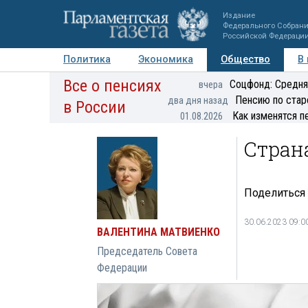
Издание
Федерального Собран
Российской Федераци
Политика
Экономика
Общество
В
Все о пенсиях
Фото
Авторы
Персоны
Мнения
Регионы
Соцфонд: Средня
вчера
Пенсию по стар
два дня назад
в России
Как изменятся п
01.08.2026
Стран
Поделиться
30.06.2023 09:0
ВАЛЕНТИНА МАТВИЕНКО
Председатель Совета
Федерации