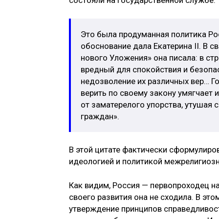
состояли на государственной службе.
Это была продуманная политика Рос
обоснование дала Екатерина II. В 
нового Уложения» она писала: в ст
вредный для спокойствия и безопа
недозволение их различных вер… Г
верить по своему закону умягчает 
от заматерелого упорства, утушая 
граждан».
В этой цитате фактически сформулиров
идеологией и политикой межрелигиозн
Как видим, Россия — первопроходец на 
своего развития она не сходила. В эт
утверждение принципов справедливост