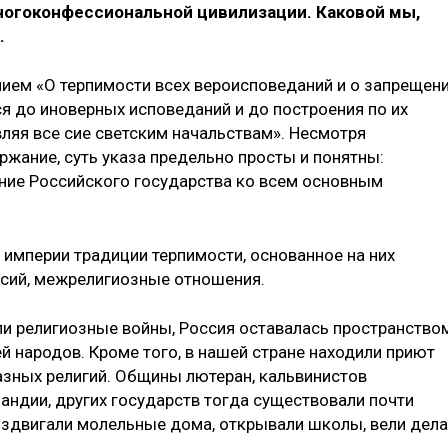
огоконфессиональной цивилизации. Каковой мы,
.
нием «О терпимости всех вероисповеданий и о запрещен
я до иноверных исповеданий и до построения по их
ляя все сие светским начальствам». Несмотря
ржание, суть указа предельно просты и понятны:
ние Российского государства ко всем основным
й империи традиции терпимости, основанное на них
ссий, межрелигиозные отношения.
ли религиозные войны, Россия оставалась пространство
й народов. Кроме того, в нашей стране находили приют
азных религий. Общины лютеран, кальвинистов
ландии, других государств тогда существовали почти
оздвигали молельные дома, открывали школы, вели дела