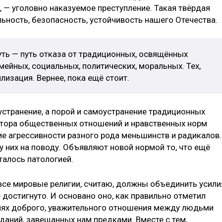
— уголовно наказуемое преступление. Такая твёрдая
ьность, безопасность, устойчивость нашего Отечества.
ть — путь отказа от традиционных, освящённых
ейных, социальных, политических, моральных. Тех,
лизация. Вернее, пока ещё стоит.
устранение, а порой и самоустранение традиционных
улятора общественных отношений и нравственных норм
 агрессивности разного рода меньшинств и радикалов.
у них на поводу. Объявляют новой нормой то, что ещё
алось патологией.
все мировые религии, считаю, должны объединить усили
е достигнуто. И основано оно, как правильно отметил
циях доброго, уважительного отношения между людьми
даний, завещанных нам предками. Вместе с тем,