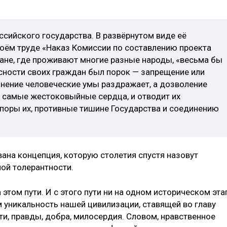
сийского государства. В развёрнутом виде её
своём труде «Наказ Комиссии по составлению проекта
ране, где проживают многие разные народы, «весьма бы
сности своих граждан был порок — запрещение или
онение человеческие умы раздражает, а дозволение
и самые жестоковыйные сердца, и отводит их
споры их, противные тишине Государства и соединению
ана концепция, которую столетия спустя назовут
ой толерантности.
этом пути. И с этого пути ни на одном историческом эта
ом уникальность нашей цивилизации, ставящей во главу
и, правды, добра, милосердия. Словом, нравственное