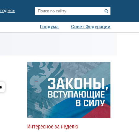
егодня»
Госдума
Совет Федерации
я
Авто
Недвижимость
Технологии
иза
Интересное за неделю