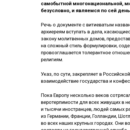
самобытной многонациональной, мн
безусловно, и являемся по сей день
Речь о документе с витиеватым назва
архиереям вступать в дела, касающиес
закону молитвенных домов, предостав
на сложный стиль формулировки, соде
провозглашается толерантное отноше
религиям.
Указ, по сути, закрепляет в Российско
взаимодействие государства и конфе
Пока Европу несколько веков сотряса
веротерпимости для всех живущих в не
и тысячи иностранцев, людей самых р
из Германии, Франции, Голландии, Шот
во всех наших крупных городах. Они в