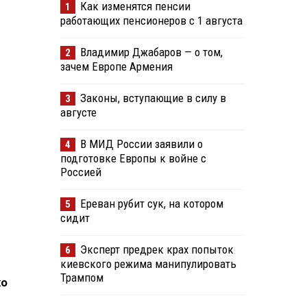
Как изменятся пенсии
1
работающих пенсионеров с 1 августа
Владимир Джабаров — о том,
2
зачем Европе Армения
Законы, вступающие в силу в
3
августе
В МИД России заявили о
4
подготовке Европы к войне с
Россией
Ереван рубит сук, на котором
5
сидит
Эксперт предрек крах попыток
6
киевского режима манипулировать
Трампом
ко