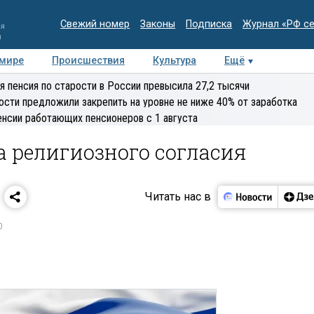
Свежий номер
Законы
Подписка
Журнал «РФ с
ия
и
 мире
Происшествия
Культура
Ещё
Медиацентр
Интервью
Колумнисты
Делова
я пенсия по старости в России превысила 27,2 тысячи
эксперт
ости предложили закрепить на уровне не ниже 40% от заработка
енсии работающих пенсионеров с 1 августа
а религиозного согласия
Читать нас в
0