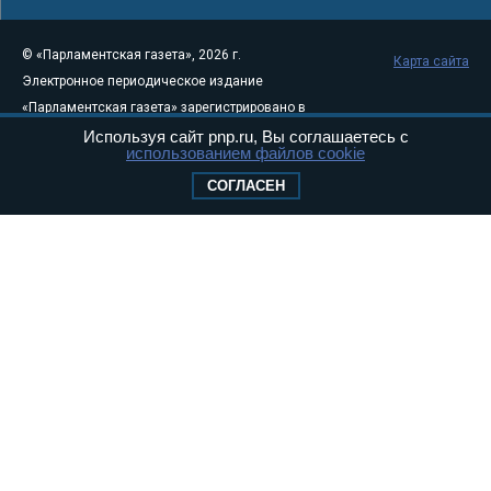
© «Парламентская газета», 2026 г.
Карта сайта
Электронное периодическое издание
«Парламентская газета» зарегистрировано в
Федеральной службе по надзору в сфере
Используя сайт pnp.ru, Вы соглашаетесь с
использованием файлов cookie
связи, информационных технологий и
СОГЛАСЕН
массовых коммуникаций (Роскомнадзор) 05
августа 2011 года. 18+
Свидетельство о регистрации Эл № ФС77-
46097
Учредитель — АНО «Парламентская газета»
Исполняющий обязанности главного
редактора — Абдуллаев М.Р.
Тел.: +7 (495) 637–69–79 E-mail:
pg@pnp.ru
«Парламентская газета» - официальное еженедельное издание
Федерального Собрания РФ. Издается с 1997 года. Учредители
газеты - Государственная Дума и Совет Федерации РФ. Официальный
публикатор федеральных конституционных законов, федеральных
законов и актов палат Федерального Собрания. «Парламентская