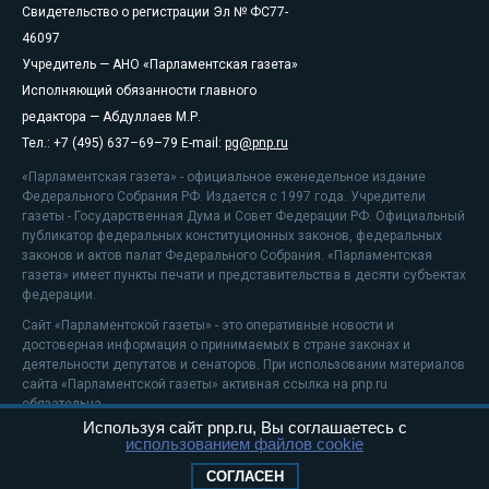
Свидетельство о регистрации Эл № ФС77-
46097
Учредитель — АНО «Парламентская газета»
Исполняющий обязанности главного
редактора — Абдуллаев М.Р.
Тел.: +7 (495) 637–69–79 E-mail:
pg@pnp.ru
«Парламентская газета» - официальное еженедельное издание
Федерального Собрания РФ. Издается с 1997 года. Учредители
газеты - Государственная Дума и Совет Федерации РФ. Официальный
публикатор федеральных конституционных законов, федеральных
законов и актов палат Федерального Собрания. «Парламентская
газета» имеет пункты печати и представительства в десяти субъектах
федерации.
Сайт «Парламентской газеты» - это оперативные новости и
достоверная информация о принимаемых в стране законах и
деятельности депутатов и сенаторов. При использовании материалов
сайта «Парламентской газеты» активная ссылка на pnp.ru
обязательна.
Используя сайт pnp.ru, Вы соглашаетесь с
На информационном ресурсе применяются
рекомендательные
использованием файлов cookie
технологии
Положение о защите персональных данных
СОГЛАСЕН