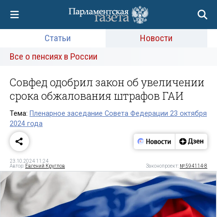
Статьи
Новости
Все о пенсиях в России
Совфед одобрил закон об увеличении
срока обжалования штрафов ГАИ
Тема:
Пленарное заседание Совета Федерации 23 октября
2024 года
23.10.2024 11:24
Автор:
Евгений Круглов
Законопроект:
№ 594114-8