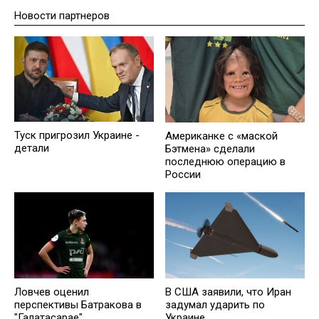
Новости партнеров
Туск пригрозил Украине -
Американке с «маской
детали
Бэтмена» сделали
последнюю операцию в
России
Ловчев оценил
В США заявили, что Иран
перспективы Батракова в
задумал ударить по
"Галатасарае"
Украине