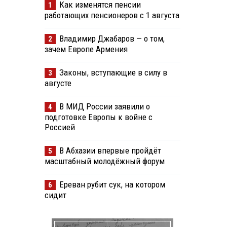
Как изменятся пенсии
1
работающих пенсионеров с 1 августа
Владимир Джабаров — о том,
2
зачем Европе Армения
Законы, вступающие в силу в
3
августе
В МИД России заявили о
4
подготовке Европы к войне с
Россией
В Абхазии впервые пройдёт
5
масштабный молодёжный форум
Ереван рубит сук, на котором
6
сидит