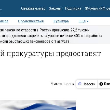
Свежий номер
Законы
Подписка
Журнал «РФ с
ия
и
 мире
Происшествия
Культура
Ещё
Медиацентр
Интервью
Колумнисты
Делова
яя пенсия по старости в России превысила 27,2 тысячи
эксперт
сти предложили закрепить на уровне не ниже 40% от заработка
енсии работающих пенсионеров с 1 августа
й прокуратуры предоставят
Читать нас в