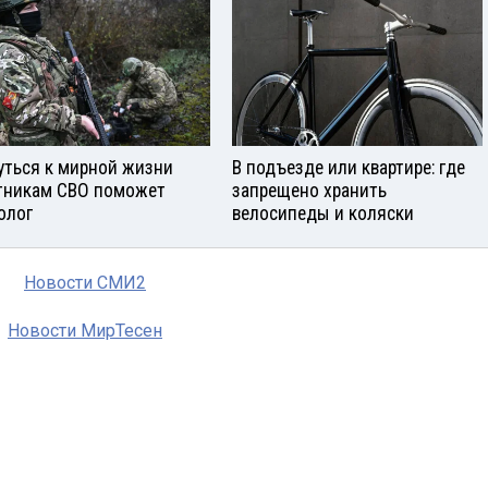
уться к мирной жизни
В подъезде или квартире: где
тникам СВО поможет
запрещено хранить
олог
велосипеды и коляски
Новости СМИ2
Новости МирТесен