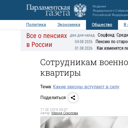
Издание
Федерального Собран
Российской Федераци
Политика
Экономика
Общество
В
Все о пенсиях
Фото
Авторы
Персоны
Мнения
Регионы
Соцфонд: Средн
два дня назад
Пенсию по старо
04.08.2026
в России
Как изменятся п
01.08.2026
Сотрудникам военно
квартиры
Тема:
Какие законы вступают в силу
Поделиться
17.02.2019 00:07
Автор:
Мария Соколова