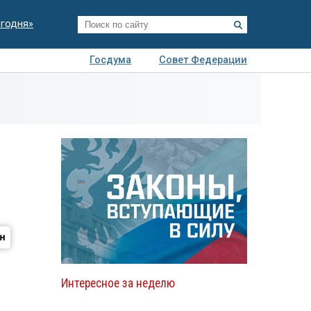
егодня»
Госдума
Совет Федерации
я
Авто
Недвижимость
Технологии
иза
Интересное за неделю