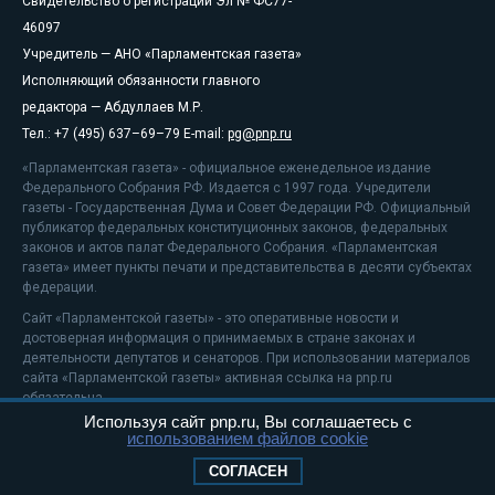
Свидетельство о регистрации Эл № ФС77-
46097
Учредитель — АНО «Парламентская газета»
Исполняющий обязанности главного
редактора — Абдуллаев М.Р.
Тел.: +7 (495) 637–69–79 E-mail:
pg@pnp.ru
«Парламентская газета» - официальное еженедельное издание
Федерального Собрания РФ. Издается с 1997 года. Учредители
газеты - Государственная Дума и Совет Федерации РФ. Официальный
публикатор федеральных конституционных законов, федеральных
законов и актов палат Федерального Собрания. «Парламентская
газета» имеет пункты печати и представительства в десяти субъектах
федерации.
Сайт «Парламентской газеты» - это оперативные новости и
достоверная информация о принимаемых в стране законах и
деятельности депутатов и сенаторов. При использовании материалов
сайта «Парламентской газеты» активная ссылка на pnp.ru
обязательна.
Используя сайт pnp.ru, Вы соглашаетесь с
На информационном ресурсе применяются
рекомендательные
использованием файлов cookie
технологии
Положение о защите персональных данных
СОГЛАСЕН