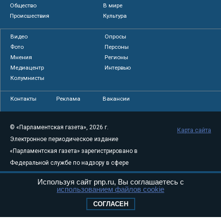
Общество
В мире
Происшествия
Культура
Видео
Опросы
Фото
Персоны
Мнения
Регионы
Медиацентр
Интервью
Колумнисты
Контакты
Реклама
Вакансии
© «Парламентская газета», 2026 г.
Карта сайта
Электронное периодическое издание
«Парламентская газета» зарегистрировано в
Федеральной службе по надзору в сфере
связи, информационных технологий и
Используя сайт pnp.ru, Вы соглашаетесь с
массовых коммуникаций (Роскомнадзор) 05
использованием файлов cookie
августа 2011 года. 18+
СОГЛАСЕН
Свидетельство о регистрации Эл № ФС77-