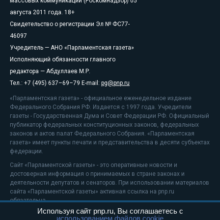
массовых коммуникаций (Роскомнадзор) 05
августа 2011 года. 18+
Свидетельство о регистрации Эл № ФС77-
46097
Учредитель — АНО «Парламентская газета»
Исполняющий обязанности главного
редактора — Абдуллаев М.Р.
Тел.: +7 (495) 637–69–79 E-mail:
pg@pnp.ru
«Парламентская газета» - официальное еженедельное издание
Федерального Собрания РФ. Издается с 1997 года. Учредители
газеты - Государственная Дума и Совет Федерации РФ. Официальный
публикатор федеральных конституционных законов, федеральных
законов и актов палат Федерального Собрания. «Парламентская
газета» имеет пункты печати и представительства в десяти субъектах
федерации.
Сайт «Парламентской газеты» - это оперативные новости и
достоверная информация о принимаемых в стране законах и
деятельности депутатов и сенаторов. При использовании материалов
сайта «Парламентской газеты» активная ссылка на pnp.ru
обязательна.
Используя сайт pnp.ru, Вы соглашаетесь с
На информационном ресурсе применяются
рекомендательные
использованием файлов cookie