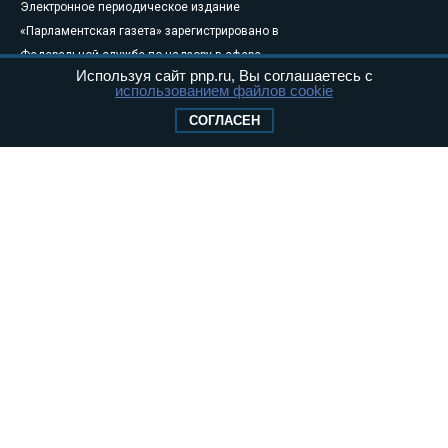
Электронное периодическое издание
«Парламентская газета» зарегистрировано в
Федеральной службе по надзору в сфере
Используя сайт pnp.ru, Вы соглашаетесь с
связи, информационных технологий и
использованием файлов cookie
массовых коммуникаций (Роскомнадзор) 05
СОГЛАСЕН
августа 2011 года. 18+
Свидетельство о регистрации Эл № ФС77-
46097
Учредитель — АНО «Парламентская газета»
Исполняющий обязанности главного
редактора — Абдуллаев М.Р.
Тел.: +7 (495) 637–69–79 E-mail:
pg@pnp.ru
«Парламентская газета» - официальное еженедельное издание
Федерального Собрания РФ. Издается с 1997 года. Учредители
газеты - Государственная Дума и Совет Федерации РФ. Официальный
публикатор федеральных конституционных законов, федеральных
законов и актов палат Федерального Собрания. «Парламентская
газета» имеет пункты печати и представительства в десяти субъектах
федерации.
Сайт «Парламентской газеты» - это оперативные новости и