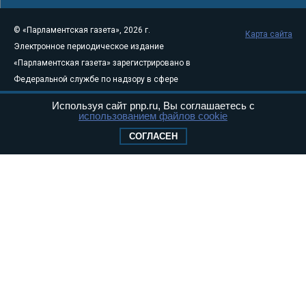
© «Парламентская газета», 2026 г.
Карта сайта
Электронное периодическое издание
«Парламентская газета» зарегистрировано в
Федеральной службе по надзору в сфере
связи, информационных технологий и
Используя сайт pnp.ru, Вы соглашаетесь с
массовых коммуникаций (Роскомнадзор) 05
использованием файлов cookie
августа 2011 года. 18+
СОГЛАСЕН
Свидетельство о регистрации Эл № ФС77-
46097
Учредитель — АНО «Парламентская газета»
Исполняющий обязанности главного
редактора — Абдуллаев М.Р.
Тел.: +7 (495) 637–69–79 E-mail:
pg@pnp.ru
«Парламентская газета» - официальное еженедельное издание
Федерального Собрания РФ. Издается с 1997 года. Учредители
газеты - Государственная Дума и Совет Федерации РФ. Официальный
публикатор федеральных конституционных законов, федеральных
законов и актов палат Федерального Собрания. «Парламентская