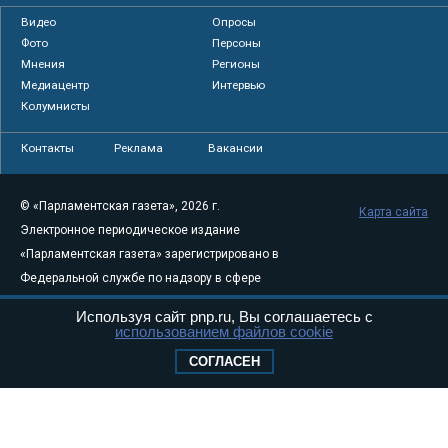
Видео
Опросы
Фото
Персоны
Мнения
Регионы
Медиацентр
Интервью
Колумнисты
Контакты
Реклама
Вакансии
© «Парламентская газета», 2026 г.
Карта сайта
Электронное периодическое издание
«Парламентская газета» зарегистрировано в
Федеральной службе по надзору в сфере
связи, информационных технологий и
Используя сайт pnp.ru, Вы соглашаетесь с
массовых коммуникаций (Роскомнадзор) 05
использованием файлов cookie
августа 2011 года. 18+
СОГЛАСЕН
Свидетельство о регистрации Эл № ФС77-
46097
Учредитель — АНО «Парламентская газета»
Исполняющий обязанности главного