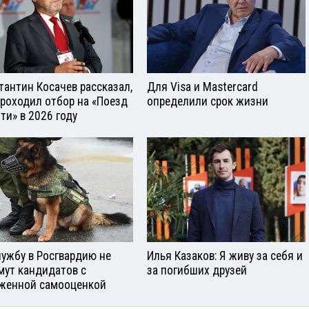
тантин Косачев рассказал,
Для Visа и Mastercard
проходил отбор на «Поезд
определили срок жизни
ти» в 2026 году
лужбу в Росгвардию не
Илья Казаков: Я живу за себя и
мут кандидатов с
за погибших друзей
женной самооценкой