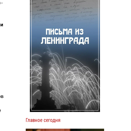
а»
 и
ов
е
Главное сегодня