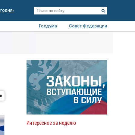
егодня»
Госдума
Совет Федерации
я
Авто
Недвижимость
Технологии
иза
Интересное за неделю