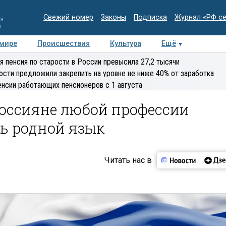
Свежий номер
Законы
Подписка
Журнал «РФ с
ия
и
 мире
Происшествия
Культура
Ещё
Медиацентр
Интервью
Колумнисты
Делова
я пенсия по старости в России превысила 27,2 тысячи
эксперт
ости предложили закрепить на уровне не ниже 40% от заработка
енсии работающих пенсионеров с 1 августа
Россияне любой профессии
ь родной язык
Читать нас в