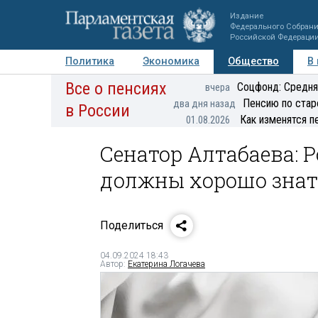
Издание
Федерального Собран
Российской Федераци
Политика
Экономика
Общество
В
Все о пенсиях
Фото
Авторы
Персоны
Мнения
Регионы
Соцфонд: Средня
вчера
Пенсию по стар
два дня назад
в России
Как изменятся п
01.08.2026
Сенатор Алтабаева: 
должны хорошо знат
Поделиться
04.09.2024 18:43
Автор:
Екатерина Логачева