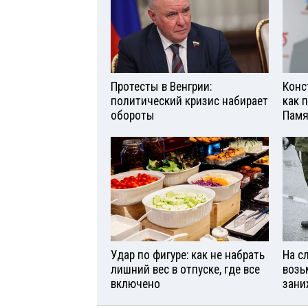
Протесты в Венгрии:
Конс
политический кризис набирает
как 
обороты
Памя
Удар по фигуре: как не набрать
На с
лишний вес в отпуске, где все
возь
включено
зани