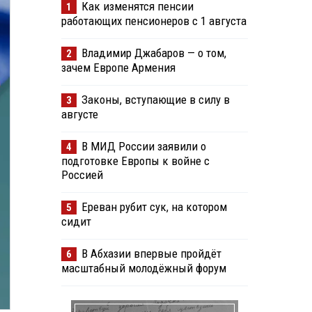
Как изменятся пенсии
1
работающих пенсионеров с 1 августа
Владимир Джабаров — о том,
2
зачем Европе Армения
Законы, вступающие в силу в
3
августе
В МИД России заявили о
4
подготовке Европы к войне с
Россией
Ереван рубит сук, на котором
5
сидит
В Абхазии впервые пройдёт
6
масштабный молодёжный форум