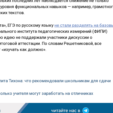
ольких последних лет наблюдается снижение не только
и уровня функциональных навыков — например, грамотно
ких текстов.
та», ЕГЭ по русскому языку
не стали разделять на базов
рального института педагогических измерений (ФИПИ)
ую идею не поддержали участники дискуссии о
тоговой аттестации. По словам Решетниковой, все
т «изучать как должно».
лита Тихона: что рекомендовали школьникам для сдачи
колько учителя могут заработать на отличниках