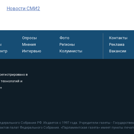
Новости СМИ2
Опросы
Фото
Контакты
ы
Мнения
Регионы
Реклама
ентр
Интервью
Колумнисты
Вакансии
регистрировано в
 технологий и
8+
.
дерального Собрания РФ. Издается с 1997 года. Учредители газеты - Государств
ктов палат Федерального Собрания. «Парламентская газета» имеет пункты печати