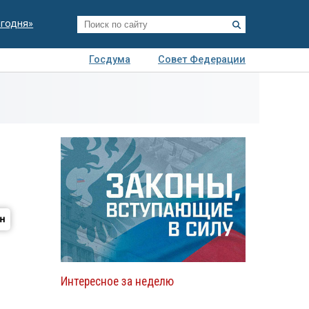
егодня»
Госдума
Совет Федерации
я
Авто
Недвижимость
Технологии
иза
Интересное за неделю