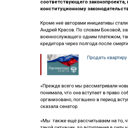
соответствующего законопроекта, 
конституционному законодательств
Кроме неё авторами инициативы стали
Андрей Красов. По словам Боковой, з
военнослужащего одним платежом, так
кредитора через полгода после смерт
Продать квартиру
«Прежде всего мы рассматривали новы
понимала, что она вступает в право с
организовано, погашено в период всту
сказала сенатор.
«Мы также ещё рассчитываем на то, чт
такой ситуации, до вступления в силу