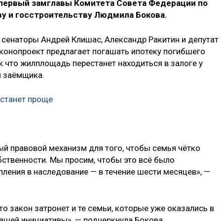
первый замглавы Комитета Совета Федерации по
у и госстроительству Людмила Бокова.
 сенаторы Андрей Клишас, Александр Ракитин и депутат
аконопроект предлагает погашать ипотеку погибшего
 что жилплощадь перестанет находиться в залоге у
и заёмщика.
 станет проще
й правовой механизм для того, чтобы семья чётко
обственности. Мы просим, чтобы это всё было
пления в наследование — в течение шести месяцев», —
о закон затронет и те семьи, которые уже оказались в
 нашей инициативы», — подчеркнула Бокова.