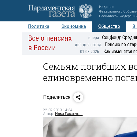
Издание
Федерального Собран
Российской Федераци
Политика
Экономика
Общество
В
Все о пенсиях
Фото
Авторы
Персоны
Мнения
Регионы
Соцфонд: Средня
вчера
Пенсию по стар
два дня назад
в России
Как изменятся п
01.08.2026
Семьям погибших в
единовременно пога
Поделиться
22.07.2019 14:34
Автор:
Илья Лакстыгал