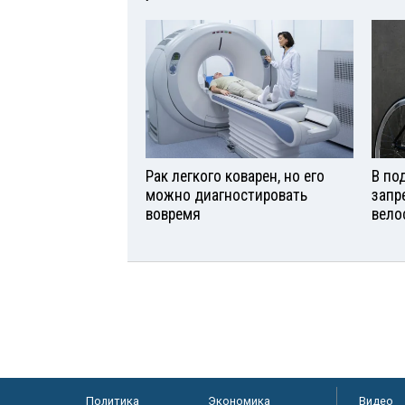
Рак легкого коварен, но его
В по
можно диагностировать
запр
вовремя
вело
Политика
Экономика
Видео