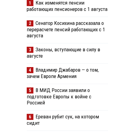
Как изменятся пенсии
1
работающих пенсионеров с 1 августа
Сенатор Косихина рассказала о
2
перерасчете пенсий работающих с 1
августа
Законы, вступающие в силу в
3
августе
Владимир Джабаров — о том,
4
зачем Европе Армения
В МИД России заявили о
5
подготовке Европы к войне с
Россией
Ереван рубит сук, на котором
6
сидит