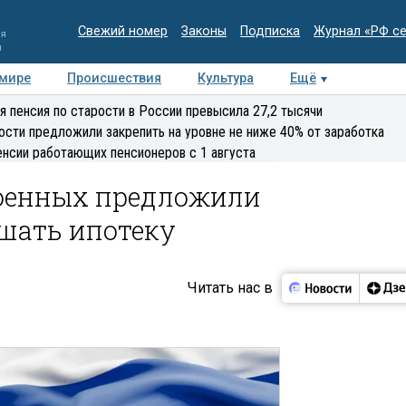
Свежий номер
Законы
Подписка
Журнал «РФ с
ия
и
 мире
Происшествия
Культура
Ещё
Медиацентр
Интервью
Колумнисты
Делова
я пенсия по старости в России превысила 27,2 тысячи
эксперт
ости предложили закрепить на уровне не ниже 40% от заработка
енсии работающих пенсионеров с 1 августа
оенных предложили
шать ипотеку
Читать нас в