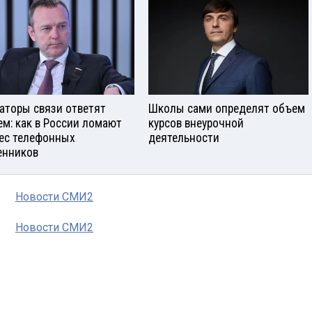
аторы связи ответят
Школы сами определят объем
ем: как в России ломают
курсов внеурочной
ес телефонных
деятельности
нников
Новости СМИ2
Новости СМИ2