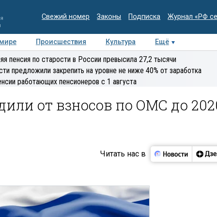
Свежий номер
Законы
Подписка
Журнал «РФ с
ия
и
 мире
Происшествия
Культура
Ещё
Медиацентр
Интервью
Колумнисты
Делова
яя пенсия по старости в России превысила 27,2 тысячи
эксперт
сти предложили закрепить на уровне не ниже 40% от заработка
енсии работающих пенсионеров с 1 августа
или от взносов по ОМС до 202
Читать нас в