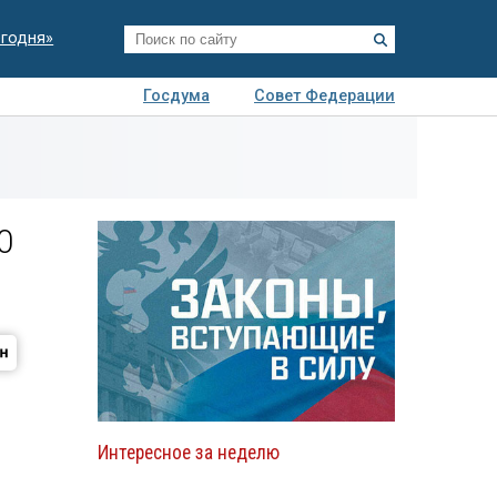
егодня»
Госдума
Совет Федерации
я
Авто
Недвижимость
Технологии
иза
0
Интересное за неделю