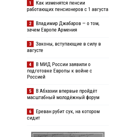
Как изменятся пенсии
1
работающих пенсионеров с 1 августа
Владимир Джабаров — о том,
2
зачем Европе Армения
Законы, вступающие в силу в
3
августе
В МИД России заявили о
4
подготовке Европы к войне с
Россией
В Абхазии впервые пройдёт
5
масштабный молодёжный форум
Ереван рубит сук, на котором
6
сидит