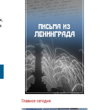
х,
в.
Главное сегодня