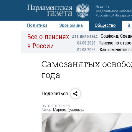
Издание
Федерального Собран
Российской Федераци
Политика
Экономика
Общество
В
Все о пенсиях
Фото
Авторы
Персоны
Мнения
Регионы
Соцфонд: Средн
два дня назад
Пенсию по старо
04.08.2026
в России
Как изменятся п
01.08.2026
Самозанятых освобод
года
Поделиться
06.02.2019 16:15
Автор:
Марьям Гулалиева