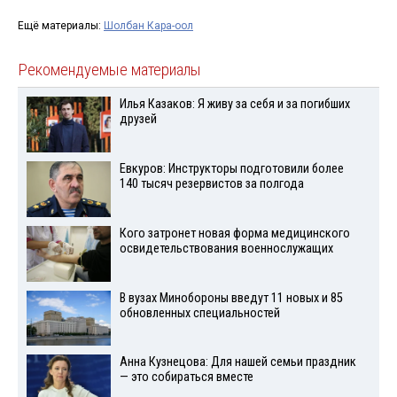
Ещё материалы:
Шолбан Кара-оол
Рекомендуемые материалы
Илья Казаков: Я живу за себя и за погибших
друзей
Евкуров: Инструкторы подготовили более
140 тысяч резервистов за полгода
Кого затронет новая форма медицинского
освидетельствования военнослужащих
В вузах Минобороны введут 11 новых и 85
обновленных специальностей
Анна Кузнецова: Для нашей семьи праздник
— это собираться вместе