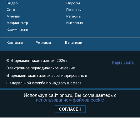
Видео
Опросы
Фото
Персоны
Мнения
Регионы
Медиацентр
Интервью
Колумнисты
Контакты
Реклама
Вакансии
© «Парламентская газета», 2026 г.
Карта сайта
Электронное периодическое издание
«Парламентская газета» зарегистрировано в
Федеральной службе по надзору в сфере
связи, информационных технологий и
Используя сайт pnp.ru, Вы соглашаетесь с
массовых коммуникаций (Роскомнадзор) 05
использованием файлов cookie
августа 2011 года. 18+
СОГЛАСЕН
Свидетельство о регистрации Эл № ФС77-
46097
Учредитель — АНО «Парламентская газета»
Исполняющий обязанности главного