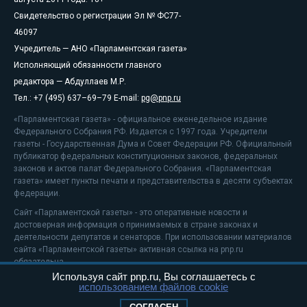
Свидетельство о регистрации Эл № ФС77-
46097
Учредитель — АНО «Парламентская газета»
Исполняющий обязанности главного
редактора — Абдуллаев М.Р.
Тел.: +7 (495) 637–69–79 E-mail:
pg@pnp.ru
«Парламентская газета» - официальное еженедельное издание
Федерального Собрания РФ. Издается с 1997 года. Учредители
газеты - Государственная Дума и Совет Федерации РФ. Официальный
публикатор федеральных конституционных законов, федеральных
законов и актов палат Федерального Собрания. «Парламентская
газета» имеет пункты печати и представительства в десяти субъектах
федерации.
Сайт «Парламентской газеты» - это оперативные новости и
достоверная информация о принимаемых в стране законах и
деятельности депутатов и сенаторов. При использовании материалов
сайта «Парламентской газеты» активная ссылка на pnp.ru
обязательна.
Используя сайт pnp.ru, Вы соглашаетесь с
На информационном ресурсе применяются
рекомендательные
использованием файлов cookie
технологии
Положение о защите персональных данных