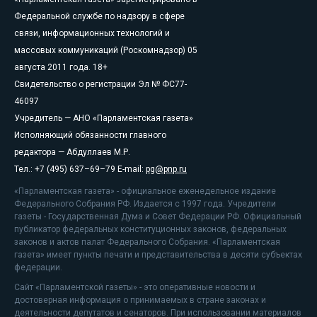
Федеральной службе по надзору в сфере
связи, информационных технологий и
массовых коммуникаций (Роскомнадзор) 05
августа 2011 года. 18+
Свидетельство о регистрации Эл № ФС77-
46097
Учредитель — АНО «Парламентская газета»
Исполняющий обязанности главного
редактора — Абдуллаев М.Р.
Тел.: +7 (495) 637–69–79 E-mail:
pg@pnp.ru
«Парламентская газета» - официальное еженедельное издание
Федерального Собрания РФ. Издается с 1997 года. Учредители
газеты - Государственная Дума и Совет Федерации РФ. Официальный
публикатор федеральных конституционных законов, федеральных
законов и актов палат Федерального Собрания. «Парламентская
газета» имеет пункты печати и представительства в десяти субъектах
федерации.
Сайт «Парламентской газеты» - это оперативные новости и
достоверная информация о принимаемых в стране законах и
деятельности депутатов и сенаторов. При использовании материалов