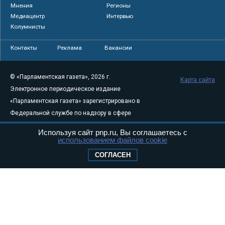
Мнения
Регионы
Медиацентр
Интервью
Колумнисты
Контакты
Реклама
Вакансии
© «Парламентская газета», 2026 г.
Карта сайта
Электронное периодическое издание
«Парламентская газета» зарегистрировано в
Федеральной службе по надзору в сфере
связи, информационных технологий и
Используя сайт pnp.ru, Вы соглашаетесь с
массовых коммуникаций (Роскомнадзор) 05
использованием файлов cookie
августа 2011 года. 18+
СОГЛАСЕН
Свидетельство о регистрации Эл № ФС77-
46097
Учредитель — АНО «Парламентская газета»
Исполняющий обязанности главного
редактора — Абдуллаев М.Р.
Тел.: +7 (495) 637–69–79 E-mail:
pg@pnp.ru