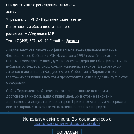
Свидетельство о регистрации Эл № ФС77-
46097
Учредитель — АНО «Парламентская газета»
Исполняющий обязанности главного
редактора — Абдуллаев М.Р.
Тел.: +7 (495) 637–69–79 E-mail:
pg@pnp.ru
«Парламентская газета» - официальное еженедельное издание
Федерального Собрания РФ. Издается с 1997 года. Учредители
газеты - Государственная Дума и Совет Федерации РФ. Официальный
публикатор федеральных конституционных законов, федеральных
законов и актов палат Федерального Собрания. «Парламентская
газета» имеет пункты печати и представительства в десяти субъектах
федерации.
Сайт «Парламентской газеты» - это оперативные новости и
достоверная информация о принимаемых в стране законах и
деятельности депутатов и сенаторов. При использовании материалов
сайта «Парламентской газеты» активная ссылка на pnp.ru
обязательна.
Используя сайт pnp.ru, Вы соглашаетесь с
На информационном ресурсе применяются
рекомендательные
использованием файлов cookie
технологии
Положение о защите персональных данных
СОГЛАСЕН