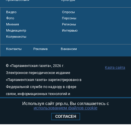
Видео
Опросы
Фото
Персоны
Мнения
Регионы
Медиацентр
Интервью
Колумнисты
Контакты
Реклама
Вакансии
© «Парламентская газета», 2026 г.
Карта сайта
Электронное периодическое издание
«Парламентская газета» зарегистрировано в
Федеральной службе по надзору в сфере
связи, информационных технологий и
массовых коммуникаций (Роскомнадзор) 05
Используя сайт pnp.ru, Вы соглашаетесь с
использованием файлов cookie
августа 2011 года. 18+
Свидетельство о регистрации Эл № ФС77-
СОГЛАСЕН
46097
Учредитель — АНО «Парламентская газета»