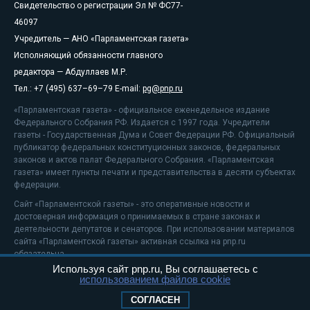
Свидетельство о регистрации Эл № ФС77-
46097
Учредитель — АНО «Парламентская газета»
Исполняющий обязанности главного
редактора — Абдуллаев М.Р.
Тел.: +7 (495) 637–69–79 E-mail:
pg@pnp.ru
«Парламентская газета» - официальное еженедельное издание
Федерального Собрания РФ. Издается с 1997 года. Учредители
газеты - Государственная Дума и Совет Федерации РФ. Официальный
публикатор федеральных конституционных законов, федеральных
законов и актов палат Федерального Собрания. «Парламентская
газета» имеет пункты печати и представительства в десяти субъектах
федерации.
Сайт «Парламентской газеты» - это оперативные новости и
достоверная информация о принимаемых в стране законах и
деятельности депутатов и сенаторов. При использовании материалов
сайта «Парламентской газеты» активная ссылка на pnp.ru
обязательна.
Используя сайт pnp.ru, Вы соглашаетесь с
На информационном ресурсе применяются
рекомендательные
использованием файлов cookie
технологии
Положение о защите персональных данных
СОГЛАСЕН