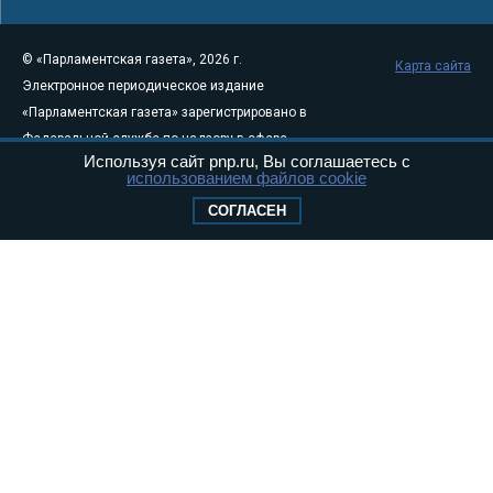
© «Парламентская газета», 2026 г.
Карта сайта
Электронное периодическое издание
«Парламентская газета» зарегистрировано в
Федеральной службе по надзору в сфере
Используя сайт pnp.ru, Вы соглашаетесь с
связи, информационных технологий и
использованием файлов cookie
массовых коммуникаций (Роскомнадзор) 05
СОГЛАСЕН
августа 2011 года. 18+
Свидетельство о регистрации Эл № ФС77-
46097
Учредитель — АНО «Парламентская газета»
Исполняющий обязанности главного
редактора — Абдуллаев М.Р.
Тел.: +7 (495) 637–69–79 E-mail:
pg@pnp.ru
«Парламентская газета» - официальное еженедельное издание
Федерального Собрания РФ. Издается с 1997 года. Учредители
газеты - Государственная Дума и Совет Федерации РФ. Официальный
публикатор федеральных конституционных законов, федеральных
законов и актов палат Федерального Собрания. «Парламентская