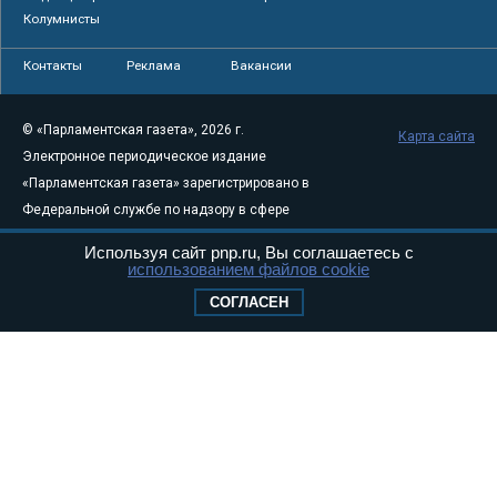
Колумнисты
Контакты
Реклама
Вакансии
© «Парламентская газета», 2026 г.
Карта сайта
Электронное периодическое издание
«Парламентская газета» зарегистрировано в
Федеральной службе по надзору в сфере
связи, информационных технологий и
Используя сайт pnp.ru, Вы соглашаетесь с
массовых коммуникаций (Роскомнадзор) 05
использованием файлов cookie
августа 2011 года. 18+
СОГЛАСЕН
Свидетельство о регистрации Эл № ФС77-
46097
Учредитель — АНО «Парламентская газета»
Исполняющий обязанности главного
редактора — Абдуллаев М.Р.
Тел.: +7 (495) 637–69–79 E-mail:
pg@pnp.ru
«Парламентская газета» - официальное еженедельное издание