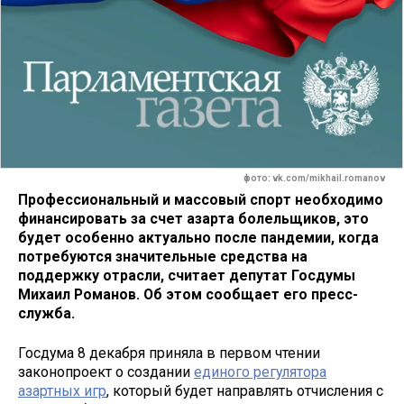
фото: vk.com/mikhail.romanov
Профессиональный и массовый спорт необходимо
финансировать за счет азарта болельщиков, это
будет особенно актуально после пандемии, когда
потребуются значительные средства на
поддержку отрасли, считает депутат Госдумы
Михаил Романов. Об этом сообщает его пресс-
служба.
Госдума 8 декабря приняла в первом чтении
законопроект о создании
единого регулятора
азартных игр
, который будет направлять отчисления с