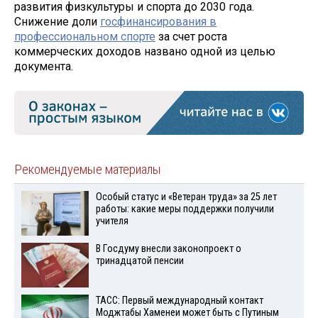
развития физкультуры и спорта до 2030 года.
Снижение доли
госфинансирования в
профессиональном спорте
за счет роста
коммерческих доходов названо одной из целью
документа.
Рекомендуемые материалы
Особый статус и «Ветеран труда» за 25 лет
работы: какие меры поддержки получили
учителя
В Госдуму внесли законопроект о
тринадцатой пенсии
ТАСС: Первый международный контакт
Моджтабы Хаменеи может быть с Путиным