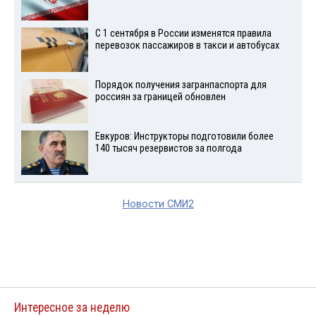
С 1 сентября в России изменятся правила
перевозок пассажиров в такси и автобусах
Порядок получения загранпаспорта для
россиян за границей обновлен
Евкуров: Инструкторы подготовили более
140 тысяч резервистов за полгода
Новости СМИ2
Интересное за неделю