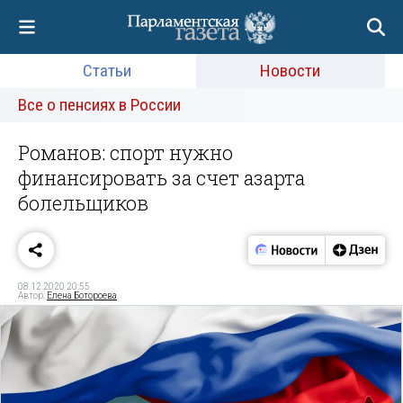
Статьи
Новости
Все о пенсиях в России
Романов: спорт нужно
финансировать за счет азарта
болельщиков
08.12.2020 20:55
Автор:
Елена Ботороева