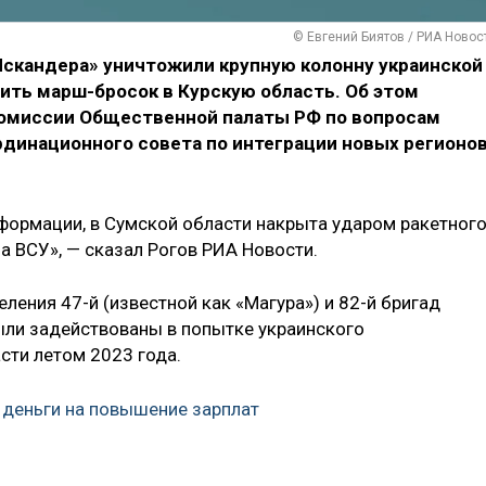
© Евгений Биятов / РИА Новос
скандера» уничтожили крупную колонну украинской
ить марш-бросок в Курскую область. Об этом
комиссии Общественной палаты РФ по вопросам
рдинационного совета по интеграции новых регионо
формации, в Сумской области накрыта ударом ракетног
а ВСУ», — сказал Рогов РИА Новости.
ления 47-й (известной как «Магура») и 82-й бригад
ыли задействованы в попытке украинского
сти летом 2023 года.
деньги на повышение зарплат