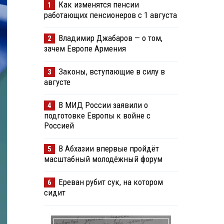
Как изменятся пенсии
1
работающих пенсионеров с 1 августа
Владимир Джабаров — о том,
2
зачем Европе Армения
Законы, вступающие в силу в
3
августе
В МИД России заявили о
4
подготовке Европы к войне с
Россией
В Абхазии впервые пройдёт
5
масштабный молодёжный форум
Ереван рубит сук, на котором
6
сидит