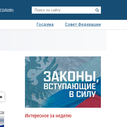
егодня»
Госдума
Совет Федерации
я
Авто
Недвижимость
Технологии
иза
сти
Интересное за неделю