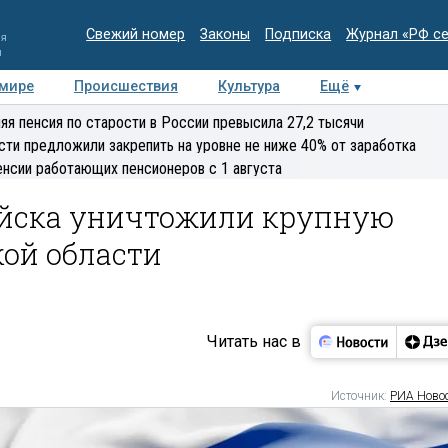
Свежий номер
Законы
Подписка
Журнал «РФ с
ия
и
 мире
Происшествия
Культура
Ещё
Медиацентр
Интервью
Колумнисты
Делова
яя пенсия по старости в России превысила 27,2 тысячи
эксперт
сти предложили закрепить на уровне не ниже 40% от заработка
енсии работающих пенсионеров с 1 августа
войска уничтожили крупную
кой области
Читать нас в
Источник:
РИА Ново