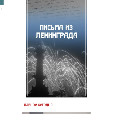
ти
в
о
Главное сегодня