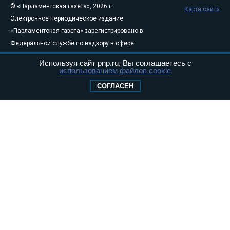
© «Парламентская газета», 2026 г.
Карта сайта
Электронное периодическое издание
«Парламентская газета» зарегистрировано в
Федеральной службе по надзору в сфере
связи, информационных технологий и
Используя сайт pnp.ru, Вы соглашаетесь с
массовых коммуникаций (Роскомнадзор) 05
использованием файлов cookie
августа 2011 года. 18+
СОГЛАСЕН
Свидетельство о регистрации Эл № ФС77-
46097
Учредитель — АНО «Парламентская газета»
Исполняющий обязанности главного
редактора — Абдуллаев М.Р.
Тел.: +7 (495) 637–69–79 E-mail:
pg@pnp.ru
«Парламентская газета» - официальное еженедельное издание
Федерального Собрания РФ. Издается с 1997 года. Учредители
газеты - Государственная Дума и Совет Федерации РФ. Официальный
публикатор федеральных конституционных законов, федеральных
законов и актов палат Федерального Собрания. «Парламентская
газета» имеет пункты печати и представительства в десяти субъектах
федерации.