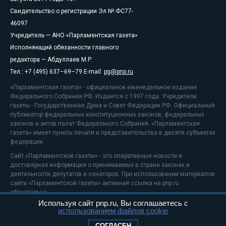
Свидетельство о регистрации Эл № ФС77-
46097
Учредитель — АНО «Парламентская газета»
Исполняющий обязанности главного
редактора — Абдуллаев М.Р.
Тел.: +7 (495) 637–69–79 E-mail:
pg@pnp.ru
«Парламентская газета» - официальное еженедельное издание
Федерального Собрания РФ. Издается с 1997 года. Учредители
газеты - Государственная Дума и Совет Федерации РФ. Официальный
публикатор федеральных конституционных законов, федеральных
законов и актов палат Федерального Собрания. «Парламентская
газета» имеет пункты печати и представительства в десяти субъектах
федерации.
Сайт «Парламентской газеты» - это оперативные новости и
достоверная информация о принимаемых в стране законах и
деятельности депутатов и сенаторов. При использовании материалов
сайта «Парламентской газеты» активная ссылка на pnp.ru
обязательна.
Используя сайт pnp.ru, Вы соглашаетесь с
На информационном ресурсе применяются
рекомендательные
использованием файлов cookie
технологии
Положение о защите персональных данных
СОГЛАСЕН