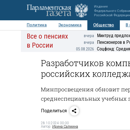
Издание
Федерального Собран
Российской Федераци
Политика
Экономика
Общество
В
Все о пенсиях
Фото
Авторы
Персоны
Мнения
Регионы
Минтруд предлож
вчера
Пенсионеров в Р
вчера
в России
Соцфонд: Средня
05.08.2026
Разработчиков комп
российских колледж
Минпросвещения обновит пер
среднеспециальных учебных 
Поделиться
28.10.2024 00:00
Автор:
Ирина Салмина