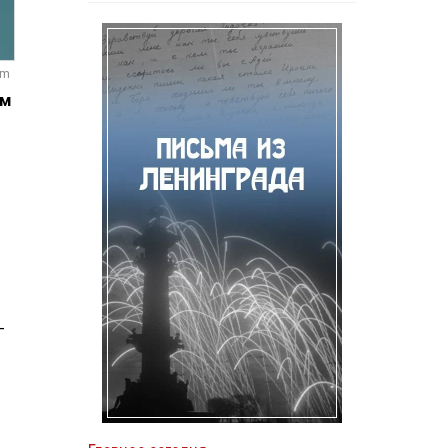
om
ом
-