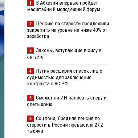
В Абхазии впервые пройдёт
1
масштабный молодёжный форум
Пенсию по старости предложили
2
закрепить на уровне не ниже 40% от
заработка
Законы, вступающие в силу в
3
августе
Путин расширил список лиц с
4
судимостью для заключения
контракта с ВС РФ
Сможет ли ИИ написать оперу и
5
спеть арию
Соцфонд: Средняя пенсия по
6
старости в России превысила 27,2
тысячи