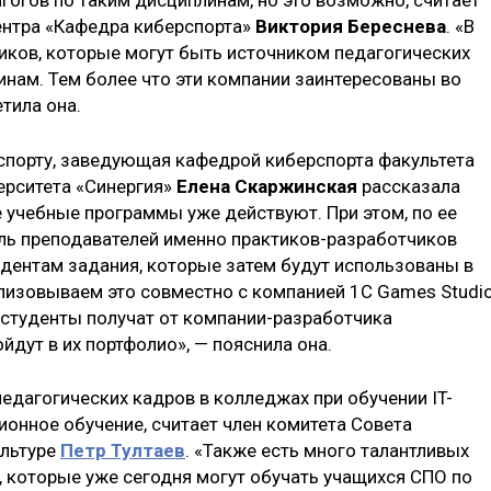
гогов по таким дисциплинам, но это возможно, считает
ентра «Кафедра киберспорта»
Виктория Береснева
. «В
иков, которые могут быть источником педагогических
нам. Тем более что эти компании заинтересованы во
тила она.
спорту, заведующая кафедрой киберспорта факультета
ерситета «Синергия»
Елена Скаржинская
рассказала
 учебные программы уже действуют. При этом, по ее
оль преподавателей именно практиков-разработчиков
тудентам задания, которые затем будут использованы в
лизовываем это совместно с компанией 1С Games Studio
 студенты получат от компании-разработчика
дут в их портфолио», — пояснила она.
едагогических кадров в колледжах при обучении IT-
онное обучение, считает член комитета Совета
ультуре
Петр Тултаев
. «Также есть много талантливых
, которые уже сегодня могут обучать учащихся СПО по