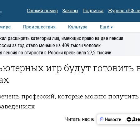
Свежий номер
Законы
Подписка
Журнал «РФ с
ия
и
 мире
Происшествия
Культура
Ещё
Медиацентр
Интервью
Колумнисты
Делова
ил расширить категории лиц, имеющих право на две пенсии
эксперт
оссии за год стало меньше на 409 тысяч человек
я пенсия по старости в России превысила 27,2 тысячи
ьютерных игр будут готовить 
ах
ечень профессий, которые можно получить
заведениях
Читать нас в