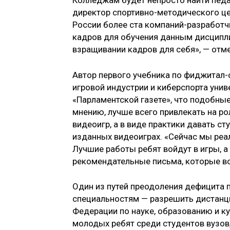
Колледжам будет непросто найти педа
директор спортивно-методического ц
России более ста компаний-разработч
кадров для обучения данным дисципли
взращивании кадров для себя», — отме
Автор первого учебника по фиджитал-
игровой индустрии и киберспорта унив
«Парламентской газете», что подобные
мнению, лучше всего привлекать на р
видеоигр, а в виде практики давать с
изданных видеоиграх. «Сейчас мы реа
Лучшие работы ребят войдут в игры, а
рекомендательные письма, которые вой
Один из путей преодоления дефицита п
специальностям — разрешить дистанци
Федерации по науке, образованию и к
молодых ребят среди студентов вузов