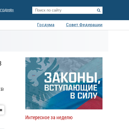
егодня»
Госдума
Совет Федерации
я
Авто
Недвижимость
Технологии
иза
в
 в
Интересное за неделю